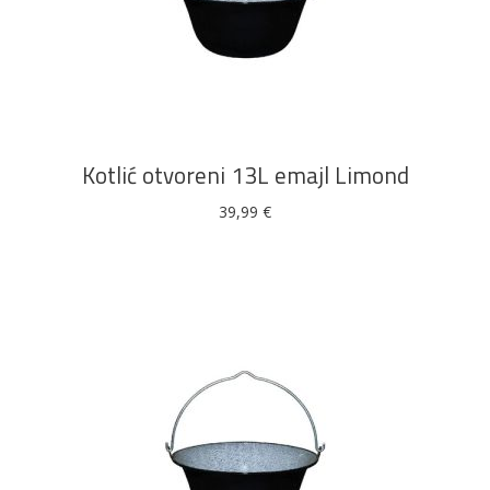
Bijela
Metalna
Elektromaterijal
Vijčana
Okovi
DODAJ U KOŠARICU
tehnika
galanterija
roba
za
namještaj
Kotlić otvoreni 13L emajl Limond
39,99
€
Bicikli