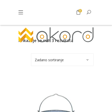
0
Prikazuje se svih 3 rezultata
Zadano sortiranje