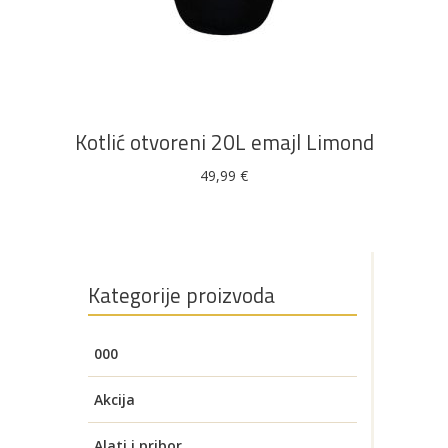
DODAJ U KOŠARICU
Kotlić otvoreni 20L emajl Limond
49,99
€
Kategorije proizvoda
000
Akcija
Alati i pribor