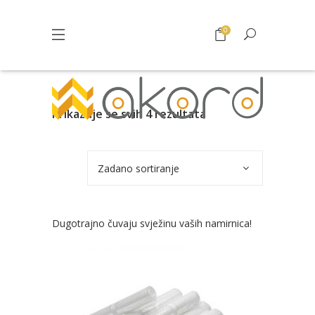
0
Prikazuje se svih 4 rezultata
Zadano sortiranje
Dugotrajno čuvaju svježinu vaših namirnica!