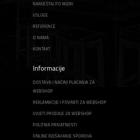
Motorni trimeri
NAMJEŠTAJ PO MJERI
Zidarski alati
Vrtni sjekači
USLUGE
Gleteri
Niti za trimer
REFERENCE
Špahtle
Strune za trimer
O NAMA
KONTAKT
Informacije
DOSTAVA I NAČINI PLAĆANJA ZA
WEBSHOP
REKLAMACIJE I POVRATI ZA WEBSHOP
UVJETI PRODAJE ZA WEBSHOP
POLITIKA PRIVATNOSTI
ONLINE RJEŠAVANJE SPOROVA