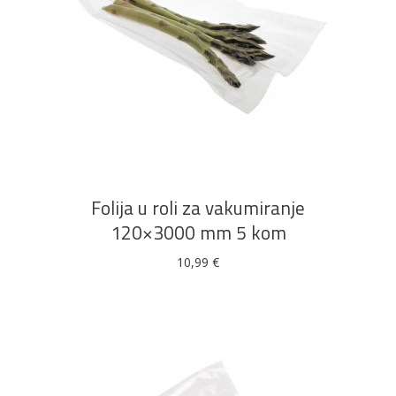
Bijela
Metalna
Elektromaterijal
Vijčana
Okovi
tehnika
galanterija
roba
za
DODAJ U KOŠARICU
namještaj
Folija u roli za vakumiranje
Bicikli
120×3000 mm 5 kom
10,99
€