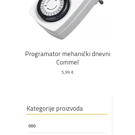
u ponudi
DODAJ U KOŠARICU
AKCIJA!
Pločasti
Alati i
Vrt i
Zaštitna
materijali
pribor
okućnica
odjeća
Programator mehanički dnevni
Commel
5,99
€
Rasvjeta
Boje i
Građevinski
Vodomaterijal
Vrata i
lakovi
materijali
dovratnici
Kategorije proizvoda
Bijela
Metalna
Elektromaterijal
Vijčana
Okovi
000
tehnika
galanterija
roba
za
namještaj