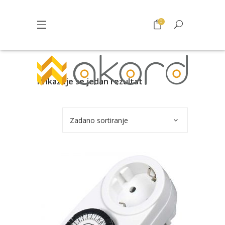
0
Prikazuje se jedan rezultat
Zadano sortiranje
Pogledajte što je novo