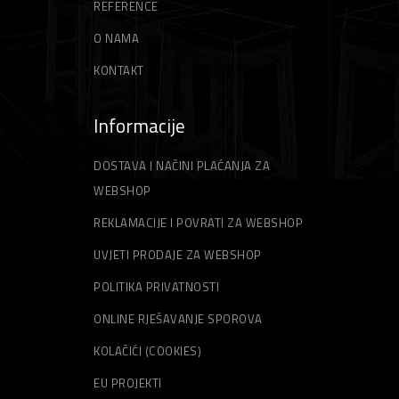
REFERENCE
Špahtle
Strune za trimer
O NAMA
KONTAKT
Informacije
DOSTAVA I NAČINI PLAĆANJA ZA
WEBSHOP
REKLAMACIJE I POVRATI ZA WEBSHOP
UVJETI PRODAJE ZA WEBSHOP
POLITIKA PRIVATNOSTI
ONLINE RJEŠAVANJE SPOROVA
KOLAČIĆI (COOKIES)
EU PROJEKTI