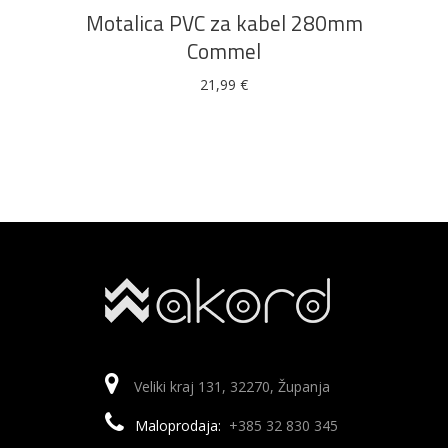
Motalica PVC za kabel 280mm
Commel
21,99
€
Veliki kraj 131, 32270, Županja
Maloprodaja:
+385 32 830 345