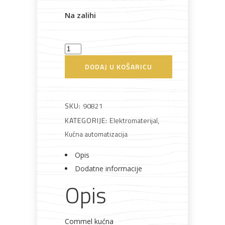
Na zalihi
Programator
Bijela
Metalna
Elektromaterijal
Vijčana
Okovi
tehnika
galanterija
roba
za
mehanički
namještaj
DODAJ U KOŠARICU
dnevni
Commel
količina
SKU:
90821
KATEGORIJE:
Elektromaterijal
,
Bicikli
Kućna automatizacija
Opis
Dodatne informacije
Opis
Commel kućna