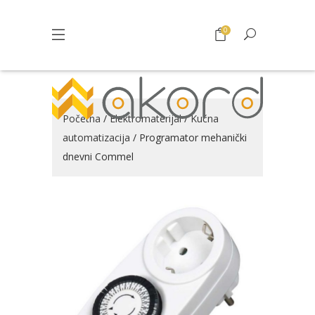
0
Početna
/
Elektromaterijal
/
Kućna
automatizacija
/ Programator mehanički
dnevni Commel