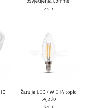
osvjetljenja Commel
2,69
€
DODAJ U KOŠARICU
U10
Žarulja LED 4W E14 toplo
svjetlo
3,49
€