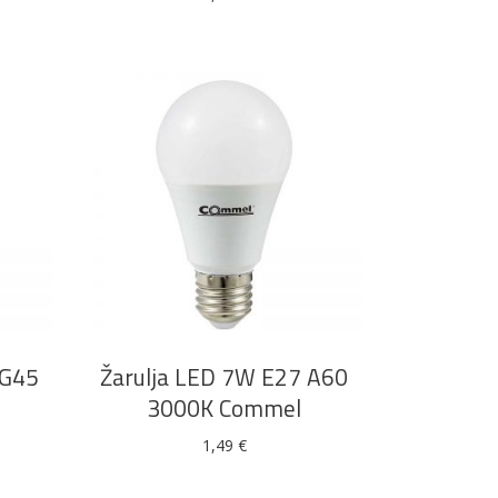
DODAJ U KOŠARICU
 G45
Žarulja LED 7W E27 A60
3000K Commel
1,49
€