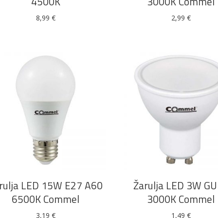
4500K
3000K Commel
8,99
€
2,99
€
DODAJ U KOŠARICU
DODAJ U KOŠARICU
rulja LED 15W E27 A60
Žarulja LED 3W G
6500K Commel
3000K Commel
3,19
€
1,49
€