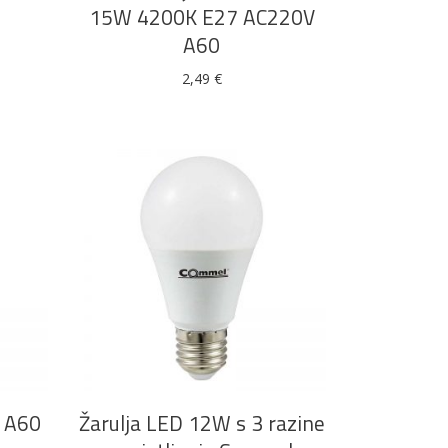
15W 4200K E27 AC220V
A60
2,49
€
Boje i lakovi
l
Vijčana roba
DODAJ U KOŠARICU
7 A60
Žarulja LED 12W s 3 razine