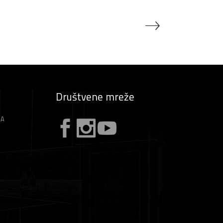
Društvene mreže
ZA
A