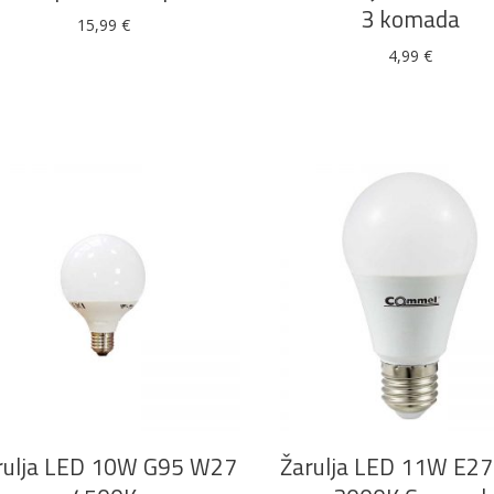
3 komada
15,99
€
4,99
€
Alati i pribor
Vrt i okućnica
Zaštitna
Rasvjeta
odjeća
Vrata i
Bijela tehnika
Metalna
Elektromaterija
dovratnici
galanterija
DODAJ U KOŠARICU
DODAJ U KOŠARICU
rulja LED 10W G95 W27
Žarulja LED 11W E2