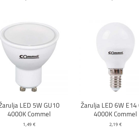
DODAJ U KOŠARICU
DODAJ U KOŠARICU
Žarulja LED 5W GU10
Žarulja LED 6W E14
4000K Commel
4000K Commel
1,49
€
2,19
€