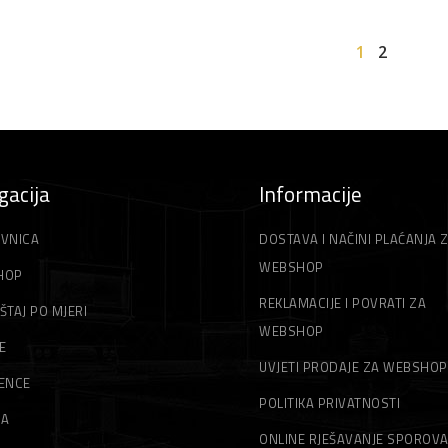
1
2
gacija
Informacije
VNICA
DOSTAVA I NAČINI PLAĆANJA 
WEBSHOP
HOP
REKLAMACIJE I POVRATI ZA
ŠTAJ PO MJERI
WEBSHOP
E
UVJETI PRODAJE ZA WEBSHOP
ENCE
POLITIKA PRIVATNOSTI
MA
ONLINE RJEŠAVANJE SPOROV