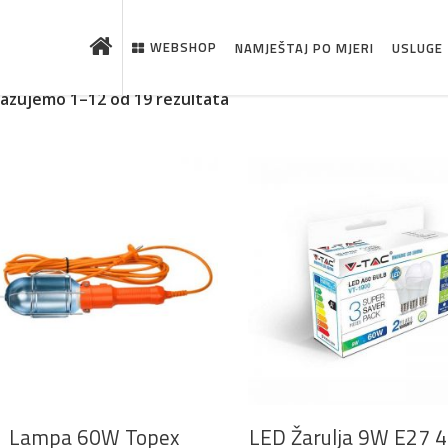
WEBSHOP
NAMJEŠTAJ PO MJERI
USLUGE
kazujemo 1–12 od 19 rezultata
DODAJ U KOŠARICU
DODAJ U KOŠARICU
 što je novo u ponudi
Lampa 60W Topex
LED Žarulja 9W E27 