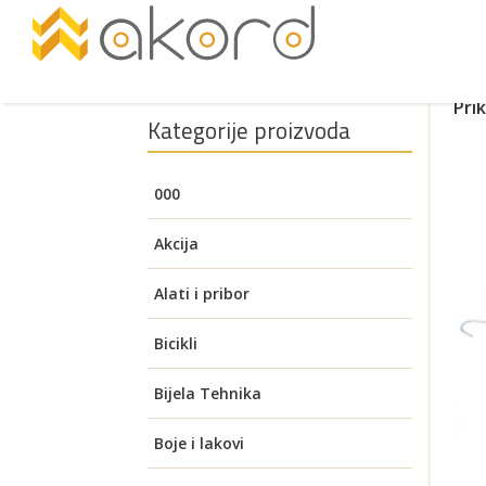
Pri
Kategorije proizvoda
000
Akcija
Alati i pribor
Akumulatorski alati
Bicikli
Pogledajte
Aku brusilice
Auto oprema
Električni bicikli
Bijela Tehnika
Brusilice za zid (Žirafa)
Aku bušilice i čekići
Alati za visoki napon
Benzinski alati
Električni romobili
Grijača ladica
Boje i lakovi