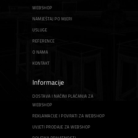
Gleteri
Niti za trimer
WEBSHOP
Špahtle
Strune za trimer
NAMJEŠTAJ PO MJERI
USLUGE
REFERENCE
O NAMA
KONTAKT
Informacije
DOSTAVA I NAČINI PLAĆANJA ZA
WEBSHOP
REKLAMACIJE I POVRATI ZA WEBSHOP
UVJETI PRODAJE ZA WEBSHOP