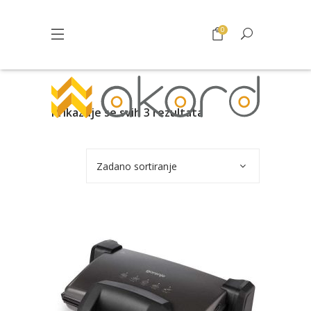
0
Prikazuje se svih 3 rezultata
Zadano sortiranje