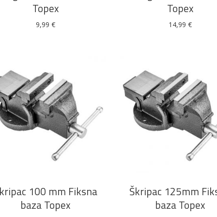
Topex
Topex
9,99
€
14,99
€
Alati i pribor
Vrt i okućnica
Zaštitna
Rasvjeta
odjeća
Vrata i
Bijela tehnika
Metalna
Elektromaterija
dovratnici
galanterija
DODAJ U KOŠARICU
DODAJ U KOŠARICU
kripac 100 mm Fiksna
Škripac 125mm Fik
baza Topex
baza Topex