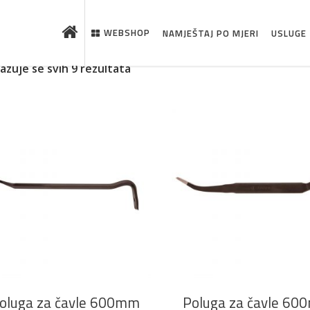
WEBSHOP
NAMJEŠTAJ PO MJERI
USLUGE
kazuje se svih 9 rezultata
 što je novo u ponudi
DODAJ U KOŠARICU
DODAJ U KOŠARICU
oluga za čavle 600mm
Poluga za čavle 6