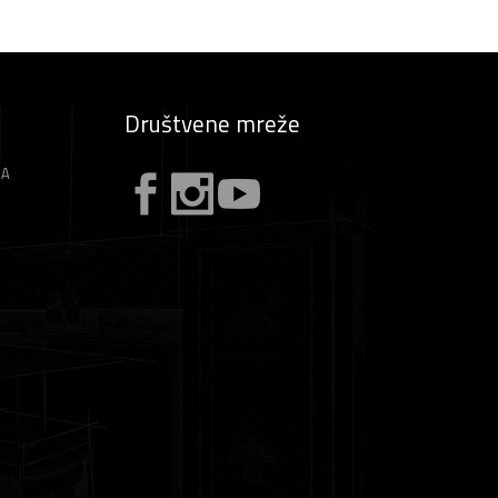
Društvene mreže
ZA
A