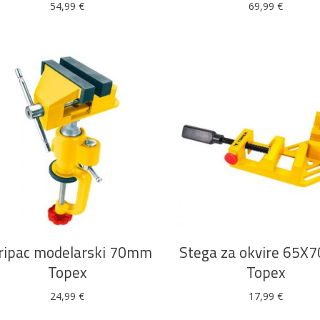
54,99
€
69,99
€
DODAJ U KOŠARICU
DODAJ U KOŠARICU
ripac modelarski 70mm
Stega za okvire 65
Topex
Topex
24,99
€
17,99
€