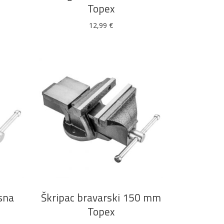
Topex
12,99
€
Boje i lakovi
l
Vijčana roba
DODAJ U KOŠARICU
sna
Škripac bravarski 150 mm
Topex