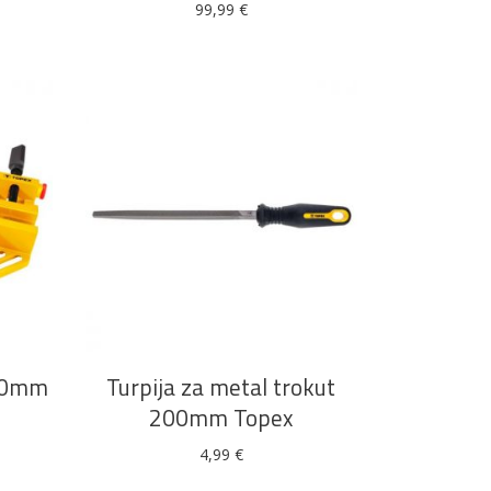
99,99
€
DODAJ U KOŠARICU
X70mm
Turpija za metal trokut
200mm Topex
4,99
€