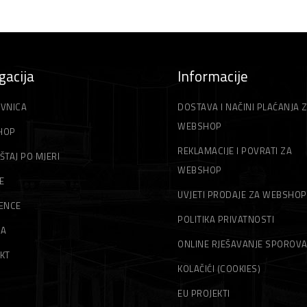
gacija
Informacije
VNICA
DOSTAVA I NAČINI PLAĆANJA 
WEBSHOP
HOP
REKLAMACIJE I POVRATI ZA
ŠTAJ PO MJERI
WEBSHOP
E
UVJETI PRODAJE ZA WEBSHOP
ENCE
POLITIKA PRIVATNOSTI
MA
ONLINE RJEŠAVANJE SPOROV
KT
KOLAČIĆI (COOKIES)
EU PROJEKTI