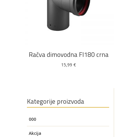
DODAJ U KOŠARICU
AKCIJA!
Pločasti
Alati i
Vrt i
Zaštitna
materijali
pribor
okućnica
odjeća
Račva dimovodna FI180 crna
15,99
€
Rasvjeta
Boje i
Građevinski
Vodomaterijal
Vrata i
lakovi
materijali
dovratnici
Kategorije proizvoda
000
Bijela
Metalna
Elektromaterijal
Vijčana
Okovi
tehnika
galanterija
roba
za
Akcija
namještaj