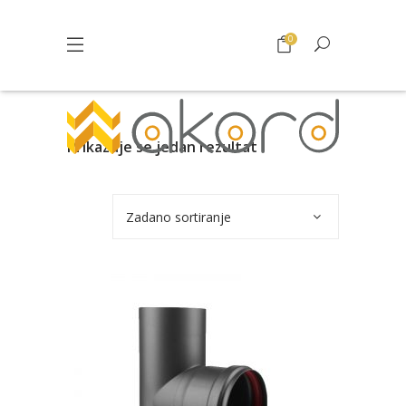
0
Prikazuje se jedan rezultat
Zadano sortiranje
Pogledajte što je novo
u ponudi