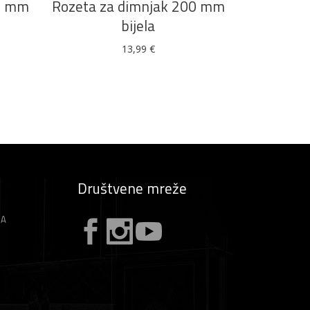
20 mm
Rozeta za dimnjak 200 mm
bijela
13,99
€
Društvene mreže
ZA