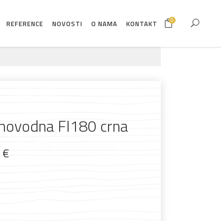
0
REFERENCE
NOVOSTI
O NAMA
KONTAKT
movodna FI180 crna
9
€