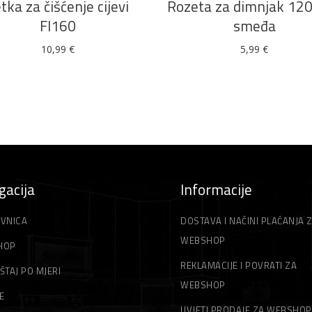
tka za čišćenje cijevi
Rozeta za dimnjak 1
FI160
smeđa
10,99
€
5,99
€
gacija
Informacije
VNICA
DOSTAVA I NAČINI PLAĆANJA 
WEBSHOP
HOP
REKLAMACIJE I POVRATI ZA
ŠTAJ PO MJERI
WEBSHOP
E
UVJETI PRODAJE ZA WEBSHOP