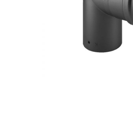
AKCIJA!
Pločasti
materijali
Građevinski
Vodomaterijal
materijali
Okovi za
Bicikli
namještaj