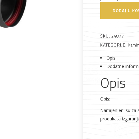
dimovodna
DODAJ U KO
FI180
Alati i pribor
Vrt i okućnica
Zaštitna
Rasvjeta
odjeća
crna
količina
SKU:
24877
KATEGORIJE:
Kamini
Opis
Dodatne inform
Vrata i
Bijela tehnika
Metalna
Elektromaterija
Opis
dovratnici
galanterija
Opis:
Namijenjeni su za s
produkata izgaranj