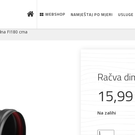
WEBSHOP
NAMJEŠTAJ PO MJERI
USLUGE
na FI180 crna
Račva di
15,9
 što je novo u ponudi
Na zalihi
Račva