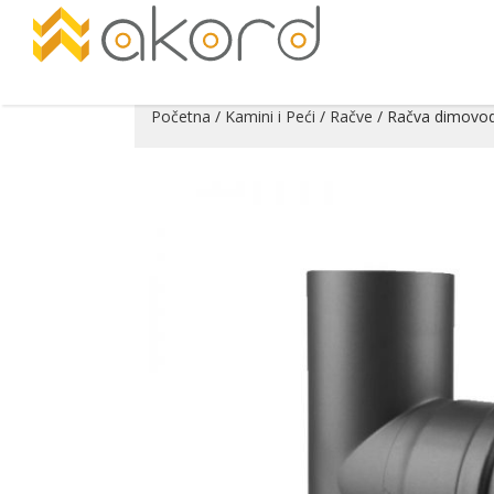
Početna
/
Kamini i Peći
/
Račve
/ Račva dimovod
Pogledajte