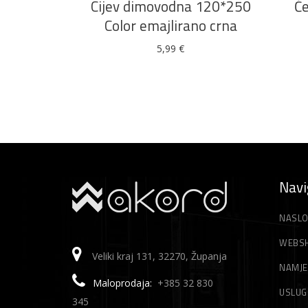
Cijev dimovodna 120*250
Če
Color emajlirano crna
5,99
€
Navi
NASLO
WEBS
Veliki kraj 131, 32270, Županja
NAMJE
Maloprodaja:
+385 32 830
USLUG
345