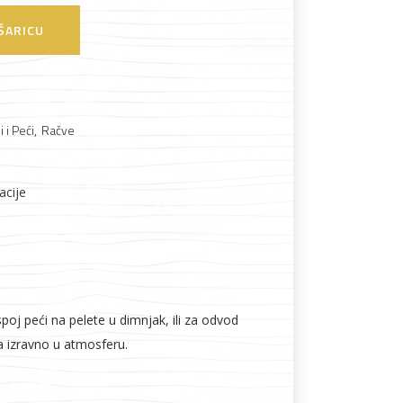
ŠARICU
Boje i lakovi
 i Peći
,
Račve
acije
l
Vijčana roba
poj peći na pelete u dimnjak, ili za odvod
a izravno u atmosferu.