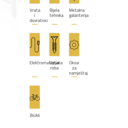
Vrata
Bijela
Metalna
i
tehnika
galanterija
dovratnici
Elektromaterijal
Vijčana
Okovi
roba
za
namještaj
Bicikli