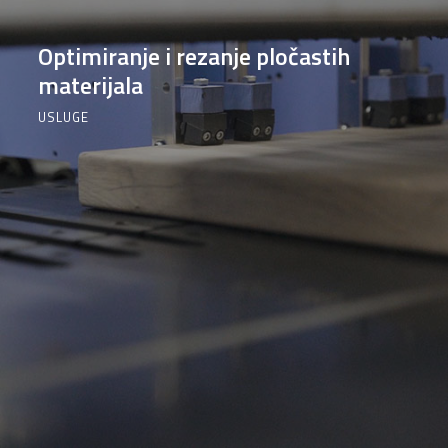
Optimiranje i rezanje pločastih
materijala
USLUGE