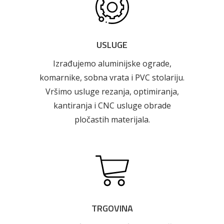
USLUGE
Izrađujemo aluminijske ograde,
komarnike, sobna vrata i PVC stolariju.
Vršimo usluge rezanja, optimiranja,
kantiranja i CNC usluge obrade
pločastih materijala.
Pogledajte što je novo
u ponudi
TRGOVINA