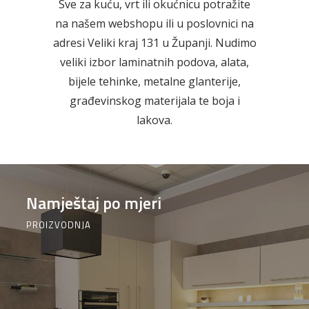
Sve za kuću, vrt ili okućnicu potražite
na našem webshopu ili u poslovnici na
AKCIJA!
Pločasti
Alati i
Vrt i
materijali
pribor
okućnica
adresi Veliki kraj 131 u Županji. Nudimo
veliki izbor laminatnih podova, alata,
bijele tehinke, metalne glanterije,
građevinskog materijala te boja i
lakova.
Zaštitna
Rasvjeta
Boje i
Građevinski
odjeća
lakovi
materijali
Namještaj po mjeri
PROIZVODNJA
Vodomaterijal
Vrata i
Bijela
Metalna
dovratnici
tehnika
galanterija