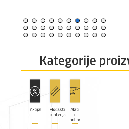
339,
Kategorije proi
Akcija!
Pločasti
Alati
materijali
i
pribor