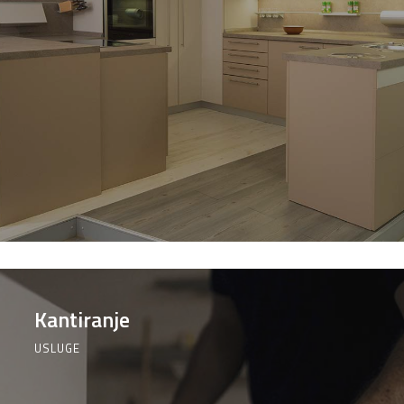
Elektromaterijal
Vijčana
Okovi
Bicikli
roba
za
namještaj
Kantiranje
USLUGE