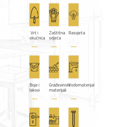
Vrt i
Zaštitna
Rasvjeta
okućnica
odjeća
Boje i
Građevinski
Vodomaterijal
lakovi
materijali