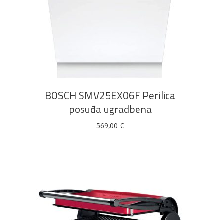
DODAJ U KOŠARICU
BOSCH SMV25EX06F Perilica
posuđa ugradbena
569,00
€