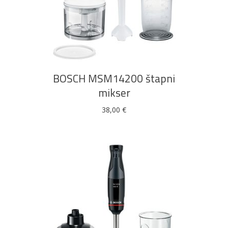
DODAJ U KOŠARICU
BOSCH MSM14200 štapni
mikser
38,00
€