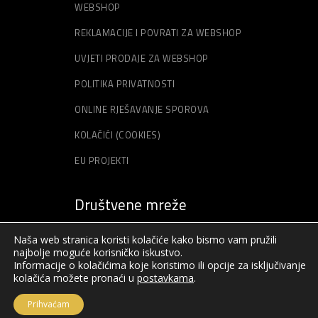
WEBSHOP
REKLAMACIJE I POVRATI ZA WEBSHOP
UVJETI PRODAJE ZA WEBSHOP
POLITIKA PRIVATNOSTI
ONLINE RJEŠAVANJE SPOROVA
KOLAČIĆI (COOKIES)
EU PROJEKTI
Društvene mreže
Naša web stranica koristi kolačiće kako bismo vam pružili
najbolje moguće korisničko iskustvo.
Informacije o kolačićima koje koristimo ili opcije za isključivanje
kolačića možete pronaći u
postavkama
.
Prihvaćam
© Sva prava pridržana – Akord – 2019