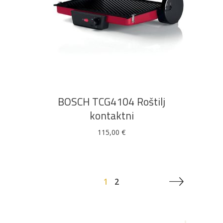
DODAJ U KOŠARICU
BOSCH TCG4104 Roštilj
kontaktni
115,00
€
1
2