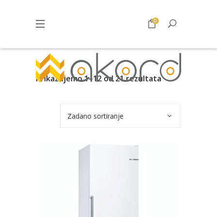
0
Prikazujemo 1–12 od 21 rezultata
Zadano sortiranje