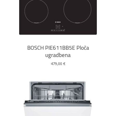
DODAJ U KOŠARICU
BOSCH PIE611BB5E Ploča
ugradbena
479,00
€