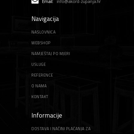
Škare za živicu
Sjekire
Traktorske kosilice
Email:
info@akord-zupanja.hr
Skalpeli
Trimeri
Navigacija
Akumulatorski trimeri
Škare
Vile
NASLOVNICA
Električni trimeri
Škripci/Stege/Poluge
WEBSHOP
NAMJEŠTAJ PO MJERI
Motorni trimeri
Stege
USLUGE
Niti za trimer
Zidarski alati
REFERENCE
Gleteri
Strune za trimer
O NAMA
KONTAKT
Špahtle
Informacije
DOSTAVA I NAČINI PLAĆANJA ZA