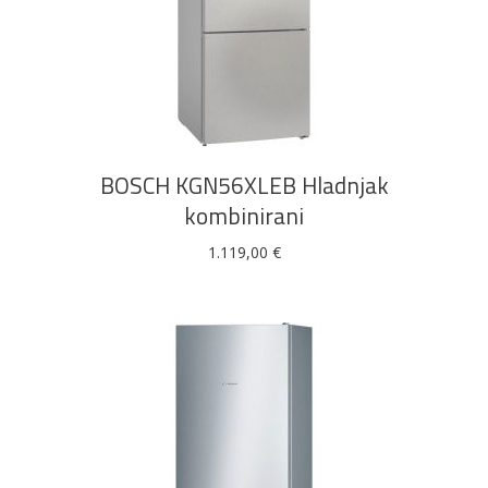
tehnika
galanterija
roba
za
namještaj
DODAJ U KOŠARICU
Bicikli
BOSCH KGN56XLEB Hladnjak
kombinirani
1.119,00
€