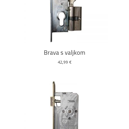
DODAJ U KOŠARICU
Brava s valjkom
42,99
€