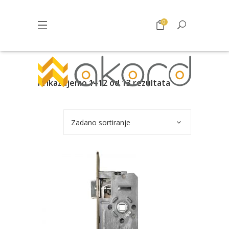
0
Prikazujemo 1–12 od 13 rezultata
Zadano sortiranje