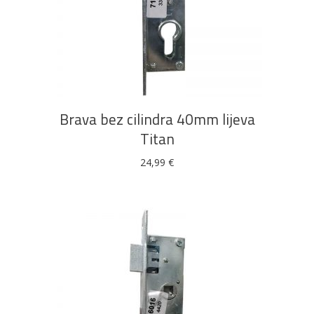
Bijela
Metalna
Elektromaterijal
Vijčana
Okovi
tehnika
galanterija
roba
za
namještaj
DODAJ U KOŠARICU
Bicikli
Brava bez cilindra 40mm lijeva
Titan
24,99
€