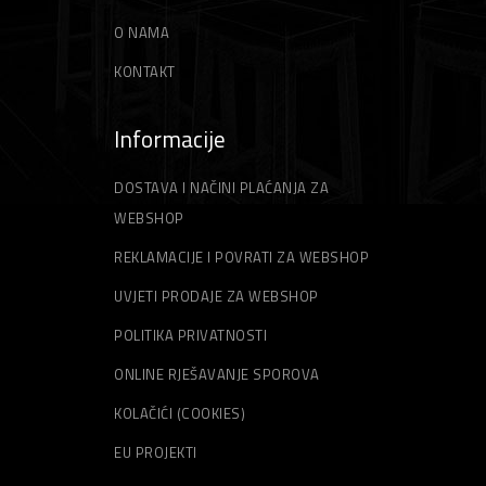
Špahtle
Strune za trimer
O NAMA
KONTAKT
Informacije
DOSTAVA I NAČINI PLAĆANJA ZA
WEBSHOP
REKLAMACIJE I POVRATI ZA WEBSHOP
UVJETI PRODAJE ZA WEBSHOP
POLITIKA PRIVATNOSTI
ONLINE RJEŠAVANJE SPOROVA
KOLAČIĆI (COOKIES)
EU PROJEKTI