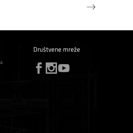
Društvene mreže
ZA
A