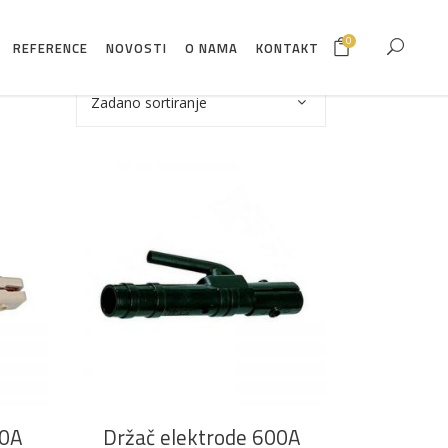
0
REFERENCE
NOVOSTI
O NAMA
KONTAKT
Zadano sortiranje
DODAJ U KOŠARICU
00A
Držač elektrode 600A