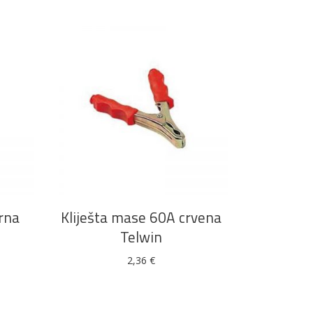
DODAJ U KOŠARICU
rna
Kliješta mase 60A crvena
Telwin
2,36
€