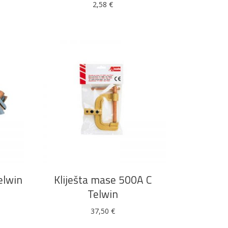
2,58
€
DODAJ U KOŠARICU
elwin
Kliješta mase 500A C
Telwin
37,50
€