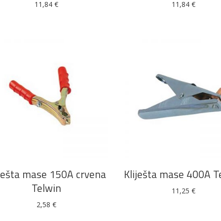
11,84
€
11,84
€
DODAJ U KOŠARICU
DODAJ U KOŠARICU
iješta mase 150A crvena
Kliješta mase 400A T
Telwin
11,25
€
2,58
€