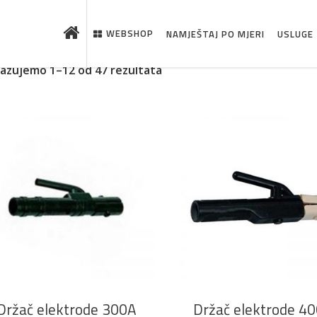
WEBSHOP
NAMJEŠTAJ PO MJERI
USLUGE
kazujemo 1–12 od 47 rezultata
 što je novo u ponudi
DODAJ U KOŠARICU
DODAJ U KOŠARICU
Držač elektrode 300A
Držač elektrode 4