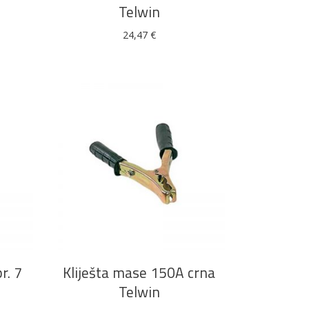
Telwin
24,47
€
Boje i lakovi
l
Vijčana roba
DODAJ U KOŠARICU
r. 7
Kliješta mase 150A crna
Telwin