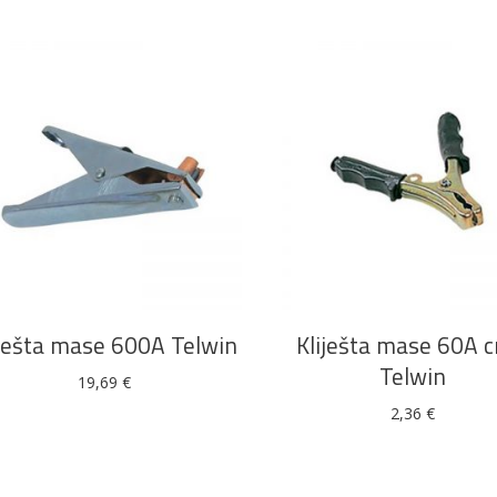
DODAJ U KOŠARICU
DODAJ U KOŠARICU
iješta mase 600A Telwin
Kliješta mase 60A c
Telwin
19,69
€
2,36
€