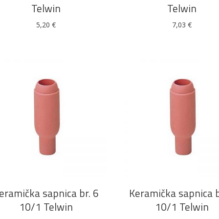
Telwin
Telwin
5,20
€
7,03
€
Alati i pribor
Vrt i okućnica
Zaštitna
Rasvjeta
odjeća
Vrata i
Bijela tehnika
Metalna
Elektromaterija
dovratnici
galanterija
DODAJ U KOŠARICU
DODAJ U KOŠARICU
eramička sapnica br. 6
Keramička sapnica b
10/1 Telwin
10/1 Telwin