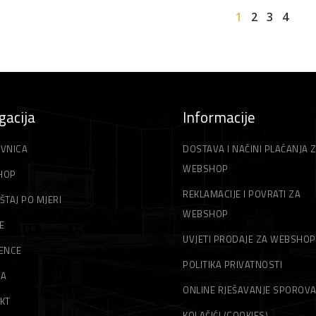
1
2
3
4
gacija
Informacije
VNICA
DOSTAVA I NAČINI PLAĆANJA 
WEBSHOP
HOP
REKLAMACIJE I POVRATI ZA
ŠTAJ PO MJERI
WEBSHOP
E
UVJETI PRODAJE ZA WEBSHOP
ENCE
POLITIKA PRIVATNOSTI
MA
ONLINE RJEŠAVANJE SPOROV
KT
KOLAČIĆI (COOKIES)