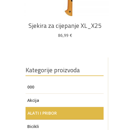
Sjekira za cijepanje XL_X25
86,99
€
Kategorije proizvoda
000
Akcija
ALATI I PRIBOR
AKUMULATORSKI ALATI
Bicikli