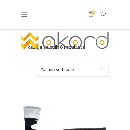
0
Prikazuje se svih 6 rezultata
Zadano sortiranje