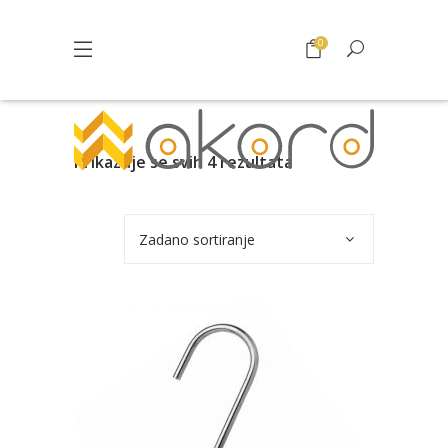
0
Prikazuje se svih 4 rezultata
Zadano sortiranje