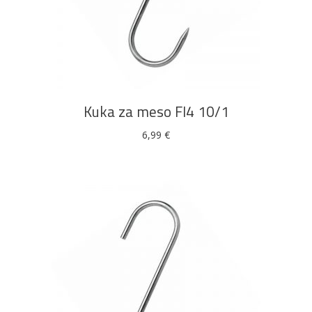
DODAJ U KOŠARICU
Bijela
Metalna
Elektromaterijal
Vijčana
Okovi
tehnika
galanterija
roba
za
namještaj
Kuka za meso FI4 10/1
6,99
€
Bicikli