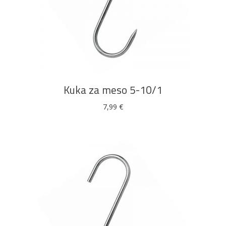
DODAJ U KOŠARICU
Pogledajte što je novo
u ponudi
Kuka za meso 5-10/1
7,99
€
AKCIJA!
Pločasti
Alati i
Vrt i
Zaštitna
materijali
pribor
okućnica
odjeća
Rasvjeta
Boje i
Građevinski
Vodomaterijal
Vrata i
lakovi
materijali
dovratnici