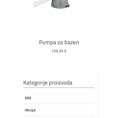
Bijela
Metalna
Elektromaterijal
Vijčana
Okovi
tehnika
galanterija
roba
za
namještaj
DODAJ U KOŠARICU
Bicikli
Pumpa za bazen
109,99
€
Kategorije proizvoda
000
Akcija