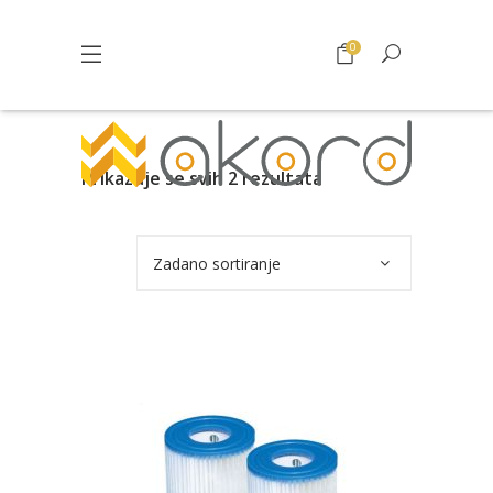
0
Prikazuje se svih 2 rezultata
Zadano sortiranje