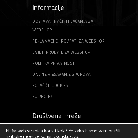
Špahtle
Strune za trimer
Informacije
DOSTAVA I NAČINI PLAĆANJA ZA
WEBSHOP
REKLAMACIJE I POVRATI ZA WEBSHOP
UVJETI PRODAJE ZA WEBSHOP
POLITIKA PRIVATNOSTI
ONLINE RJEŠAVANJE SPOROVA
KOLAČIĆI (COOKIES)
EU PROJEKTI
Društvene mreže
Naša web stranica koristi kolačiće kako bismo vam pružili
najbolje moguće korisničko iskustvo.