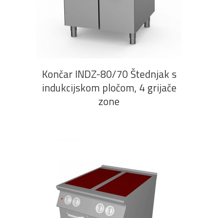
tehnika
galanterija
roba
za
namještaj
PROČITAJ VIŠE
Bicikli
Končar INDZ-80/70 Štednjak s
indukcijskom pločom, 4 grijače
zone