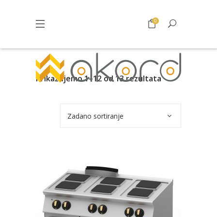
0
Prikazujemo 1–12 od 13 rezultata
Zadano sortiranje