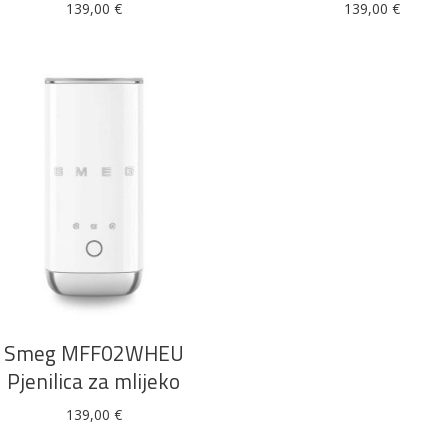
139,00
€
139,00
€
DODAJ U KOŠARICU
Smeg MFF02WHEU
Pjenilica za mlijeko
139,00
€