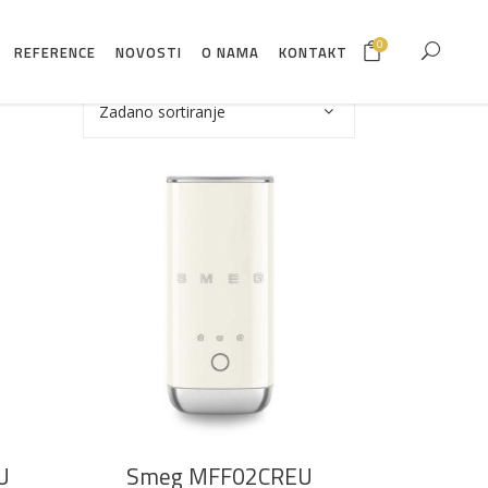
0
REFERENCE
NOVOSTI
O NAMA
KONTAKT
Zadano sortiranje
DODAJ U KOŠARICU
U
Smeg MFF02CREU