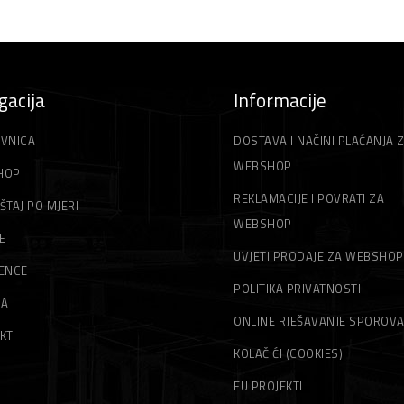
gacija
Informacije
VNICA
DOSTAVA I NAČINI PLAĆANJA 
WEBSHOP
HOP
REKLAMACIJE I POVRATI ZA
ŠTAJ PO MJERI
WEBSHOP
E
UVJETI PRODAJE ZA WEBSHOP
ENCE
POLITIKA PRIVATNOSTI
MA
ONLINE RJEŠAVANJE SPOROV
KT
KOLAČIĆI (COOKIES)
EU PROJEKTI