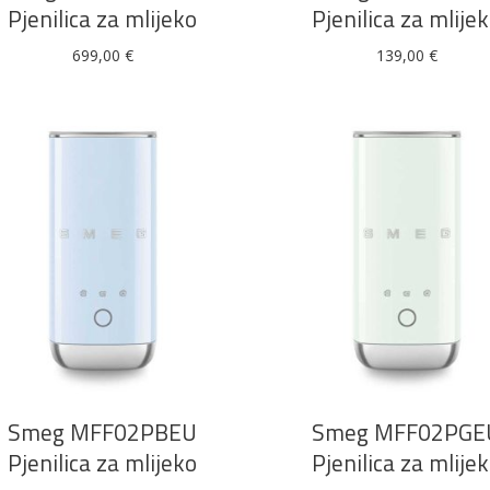
Pjenilica za mlijeko
Pjenilica za mlije
699,00
€
139,00
€
Alati i pribor
Vrt i okućnica
Zaštitna
Rasvjeta
odjeća
Vrata i
Bijela tehnika
Metalna
Elektromaterija
dovratnici
galanterija
DODAJ U KOŠARICU
DODAJ U KOŠARICU
Smeg MFF02PBEU
Smeg MFF02PGE
Pjenilica za mlijeko
Pjenilica za mlije