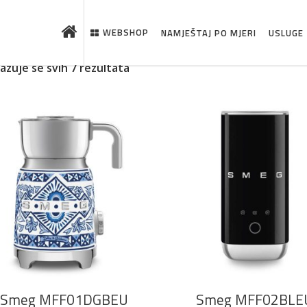
WEBSHOP
NAMJEŠTAJ PO MJERI
USLUGE
kazuje se svih 7 rezultata
 što je novo u ponudi
DODAJ U KOŠARICU
DODAJ U KOŠARICU
Smeg MFF01DGBEU
Smeg MFF02BLE