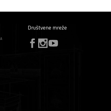
Društvene mreže
ZA
A