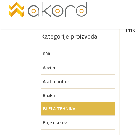
Pri
Kategorije proizvoda
000
Akcija
Alati i pribor
Akumulatorski alati
Bicikli
Pogledajte
BIJELA TEHNIKA
Aku brusilice
Auto oprema
Električni bicikli
Brusilice za zid (Žirafa)
GRIJAČA LADICA
Boje i lakovi
Aku bušilice i čekići
Alati za visoki napon
Benzinski alati
Električni romobili