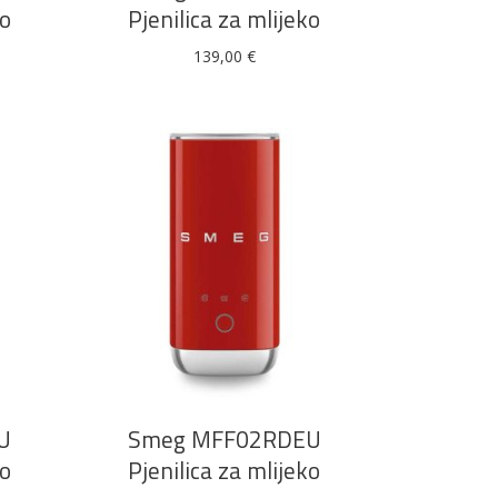
ko
Pjenilica za mlijeko
139,00
€
Boje i lakovi
l
Vijčana roba
DODAJ U KOŠARICU
U
Smeg MFF02RDEU
ko
Pjenilica za mlijeko