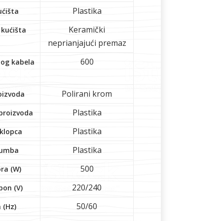
Plastika
ućišta
Keramički
 kućišta
neprianjajući premaz
600
nog kabela
Polirani krom
oizvoda
Plastika
 proizvoda
Plastika
oklopca
Plastika
gumba
500
ra (W)
220/240
pon (V)
50/60
 (Hz)