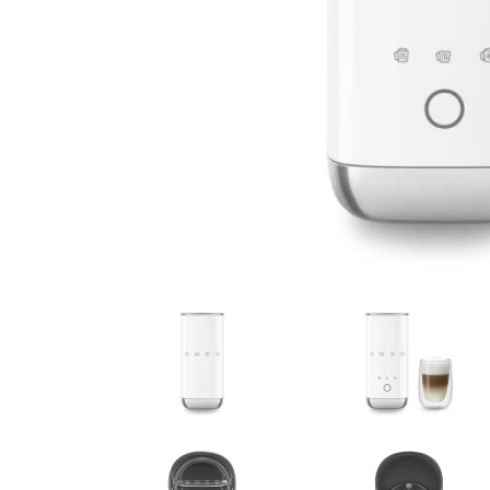
Pogledajte
AKCIJA!
Pločasti
materijali
Građevinski
Vodomaterijal
materijali