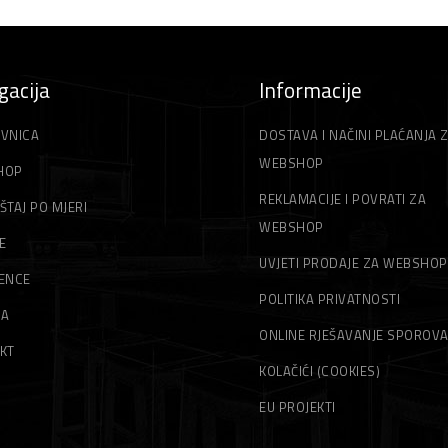
gacija
Informacije
VNICA
DOSTAVA I NAČINI PLAĆANJA 
WEBSHOP
HOP
REKLAMACIJE I POVRATI ZA
ŠTAJ PO MJERI
WEBSHOP
E
UVJETI PRODAJE ZA WEBSHOP
ENCE
POLITIKA PRIVATNOSTI
MA
ONLINE RJEŠAVANJE SPOROV
KT
KOLAČIĆI (COOKIES)
EU PROJEKTI