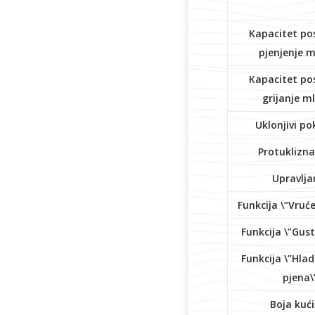
Kapacitet po
pjenjenje m
Kapacitet po
grijanje ml
Uklonjivi po
Protuklizn
Upravlja
Funkcija \”Vruće
Funkcija \”Gust
Funkcija \”Hla
pjena\
Boja kući