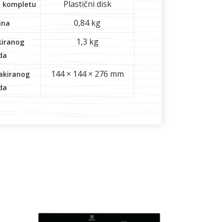
Plastični disk
u kompletu
0,84 kg
ina
1,3 kg
kiranog
da
144 × 144 × 276 mm
akiranog
da