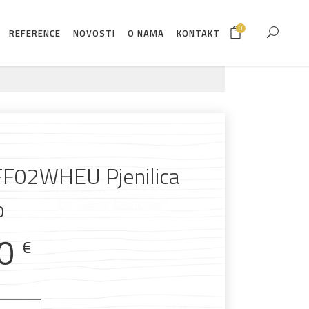
0
REFERENCE
NOVOSTI
O NAMA
KONTAKT
F02WHEU Pjenilica
o
00
€