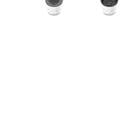
Okovi za
Bicikli
namještaj