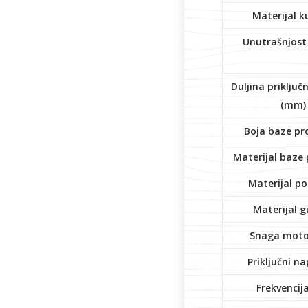
Materijal k
Unutrašnjost
Duljina priključ
(mm)
Boja baze pr
Materijal baze
Materijal p
Materijal 
Snaga moto
Priključni na
Frekvencija