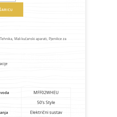
ŠARICU
 Tehnika
,
Mali kućanski aparati
,
Pjenilice za
Boje i lakovi
acije
l
Vijčana roba
MFF02WHEU
zvoda
50’s Style
Električni sustav
janja