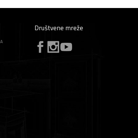
Društvene mreže
ZA
A