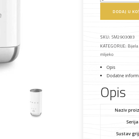
 što je novo u ponudi
MFF02WHEU
DODAJ U KO
Pjenilica
za
mlijeko
SKU:
SM2903083
količina
KATEGORIJE:
Bijela
Alati i pribor
Vrt i okućnica
Zaštitna
Rasvjeta
mlijeko
odjeća
Opis
Dodatne inform
Opis
Vrata i
Bijela tehnika
Metalna
Elektromaterija
Naziv proi
dovratnici
galanterija
Serija
Sustav gri