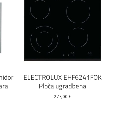
DODAJ U KOŠARICU
midor
ELECTROLUX EHF6241FOK
ara
Ploča ugradbena
277,00
€