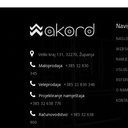
Navi
NASLO
WEBS
Veliki kraj 131, 32270, Županja
NAMJE
Maloprodaja:
+385 32 830
USLUG
345
REFER
Veleprodaja:
+385 32 830 346
O NA
Projektiranje namještaja:
KONTA
+385 32 638 776
Računovodstvo:
+385 32 638
900