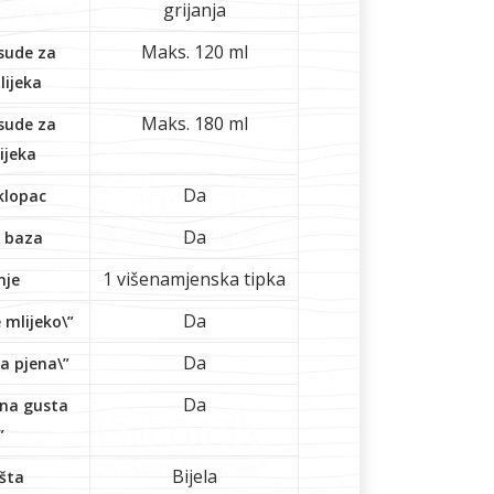
grijanja
Maks. 120 ml
sude za
lijeka
Maks. 180 ml
sude za
ijeka
Da
klopac
Da
a baza
1 višenamjenska tipka
nje
Da
 mlijeko\”
Da
a pjena\”
Da
dna gusta
”
Bijela
šta