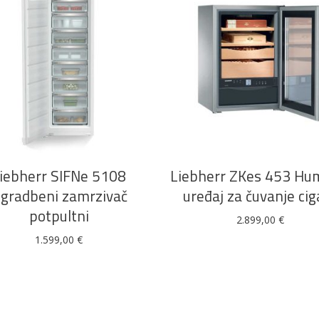
DODAJ U KOŠARICU
DODAJ U KOŠARICU
iebherr SIFNe 5108
Liebherr ZKes 453 Hu
gradbeni zamrzivač
uređaj za čuvanje cig
potpultni
2.899,00
€
1.599,00
€