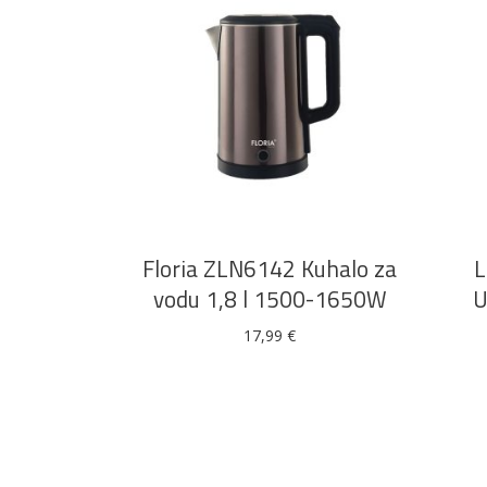
DODAJ U KOŠARICU
Floria ZLN6142 Kuhalo za
L
vodu 1,8 l 1500-1650W
U
17,99
€