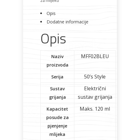
za mlijeko
Opis
Dodatne informacije
Opis
MFF02BLEU
Naziv
proizvoda
50’s Style
Serija
Električni
Sustav
sustav grijanja
grijanja
Maks. 120 ml
Kapacitet
posude za
pjenjenje
mlijeka