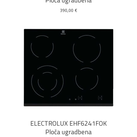
Ploča ugradbena
390,00
€
DODAJ U KOŠARICU
ELECTROLUX EHF6241FOK
Ploča ugradbena