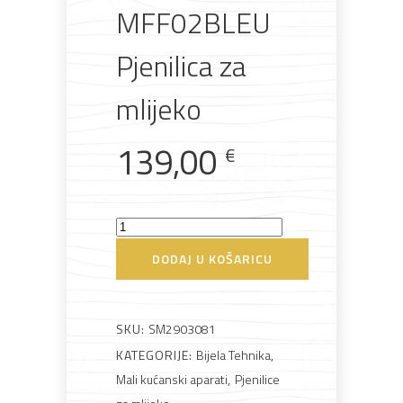
MFF02BLEU
Pjenilica za
mlijeko
Rasvjeta
Boje i
Građevinski
Vodomaterijal
Vrata i
lakovi
materijali
dovratnici
139,00
€
Smeg
Bijela
Metalna
Elektromaterijal
Vijčana
Okovi
MFF02BLEU
tehnika
galanterija
roba
za
DODAJ U KOŠARICU
namještaj
Pjenilica
za
mlijeko
SKU:
SM2903081
količina
KATEGORIJE:
Bijela Tehnika
,
Bicikli
Mali kućanski aparati
,
Pjenilice