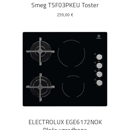
Smeg TSF03PKEU Toster
259,00
€
DODAJ U KOŠARICU
ELECTROLUX EGE6172NOK