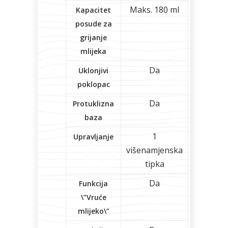
Maks. 180 ml
Kapacitet
posude za
grijanje
mlijeka
Da
Uklonjivi
poklopac
Da
Protuklizna
baza
1
Upravljanje
višenamjenska
tipka
Da
Funkcija
\”Vruće
mlijeko\”