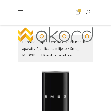
0
Početna
/
Bijela Tehnika
/
Mali kućanski
aparati
/
Pjenilice za mlijeko
/ Smeg
MFF02BLEU Pjenilica za mlijeko