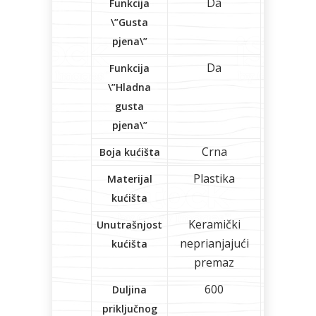
Da
Funkcija
\”Gusta
pjena\”
Da
Funkcija
\”Hladna
gusta
pjena\”
Crna
Boja kućišta
Plastika
Materijal
kućišta
Keramički
Unutrašnjost
neprianjajući
kućišta
premaz
600
Duljina
priključnog