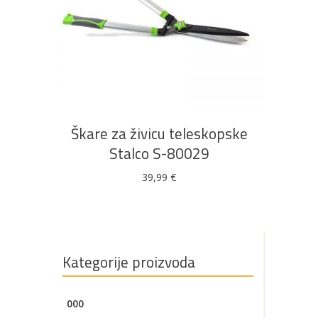
Bijela
Metalna
Elektromaterijal
Vijčana
Okovi
tehnika
galanterija
roba
za
namještaj
DODAJ U KOŠARICU
Bicikli
Škare za živicu teleskopske
Stalco S-80029
39,99
€
Kategorije proizvoda
000