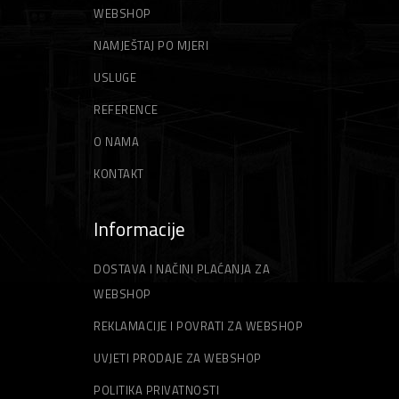
WEBSHOP
ŠPAHTLE
STRUNE ZA TRIMER
NAMJEŠTAJ PO MJERI
USLUGE
REFERENCE
O NAMA
KONTAKT
Informacije
DOSTAVA I NAČINI PLAĆANJA ZA
WEBSHOP
REKLAMACIJE I POVRATI ZA WEBSHOP
UVJETI PRODAJE ZA WEBSHOP
POLITIKA PRIVATNOSTI