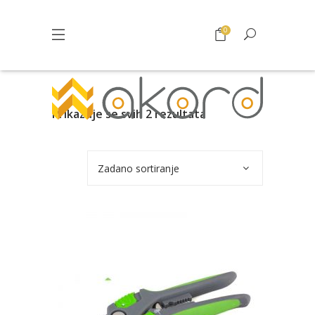
0
Prikazuje se svih 2 rezultata
Zadano sortiranje