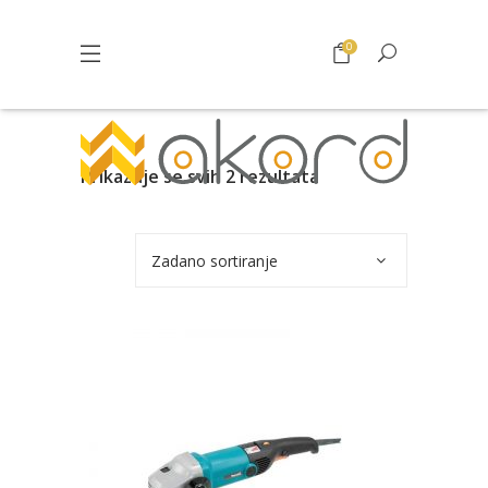
0
Prikazuje se svih 2 rezultata
Zadano sortiranje