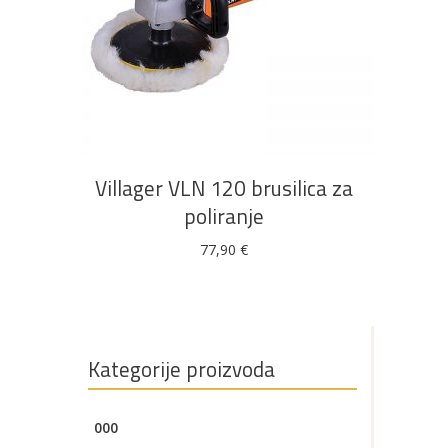
Bijela
Metalna
Elektromaterijal
Vijčana
Okovi
tehnika
galanterija
roba
za
namještaj
DODAJ U KOŠARICU
Bicikli
Villager VLN 120 brusilica za
poliranje
77,90
€
Kategorije proizvoda
000