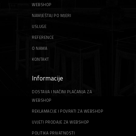
WEBSHOP
ŠPAHTLE
STRUNE ZA TRIMER
NAMJEŠTAJ PO MJERI
USLUGE
REFERENCE
O NAMA
KONTAKT
Informacije
DOSTAVA I NAČINI PLAĆANJA ZA
WEBSHOP
REKLAMACIJE I POVRATI ZA WEBSHOP
UVJETI PRODAJE ZA WEBSHOP
POLITIKA PRIVATNOSTI