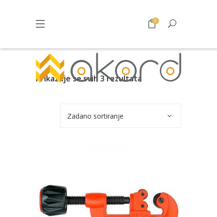
0
Prikazuje se svih 3 rezultata
Zadano sortiranje