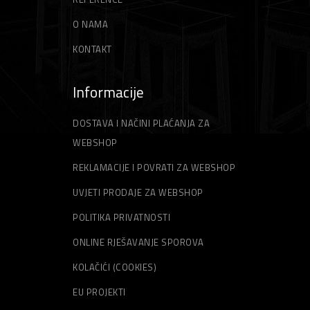
ŠPAHTLE
STRUNE ZA TRIMER
O NAMA
KONTAKT
Informacije
DOSTAVA I NAČINI PLAĆANJA ZA
WEBSHOP
REKLAMACIJE I POVRATI ZA WEBSHOP
UVJETI PRODAJE ZA WEBSHOP
POLITIKA PRIVATNOSTI
ONLINE RJEŠAVANJE SPOROVA
KOLAČIĆI (COOKIES)
EU PROJEKTI