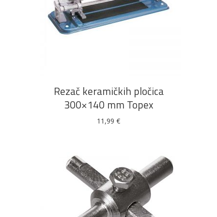
Bijela
Metalna
Elektromaterijal
Vijčana
Okovi
tehnika
galanterija
roba
za
namještaj
DODAJ U KOŠARICU
Rezač keramičkih pločica
Bicikli
300×140 mm Topex
11,99
€