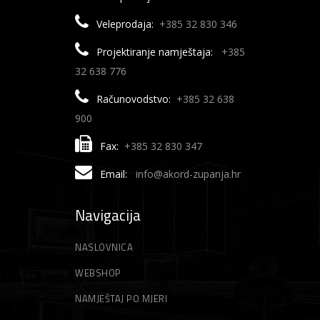
Veleprodaja:
+385 32 830 346
Projektiranje namještaja:
+385
32 638 776
Računovodstvo:
+385 32 638
900
Fax:
+385 32 830 347
Email:
info@akord-zupanja.hr
Navigacija
NASLOVNICA
WEBSHOP
NAMJEŠTAJ PO MJERI