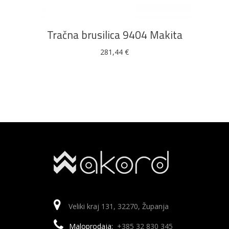
Tračna brusilica 9404 Makita
281,44
€
Veliki kraj 131, 32270, Županja
Maloprodaja:
+385 32 830 345