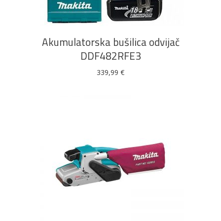
Akumulatorska bušilica odvijač
DDF482RFE3
339,99
€
DODAJ U KOŠARICU