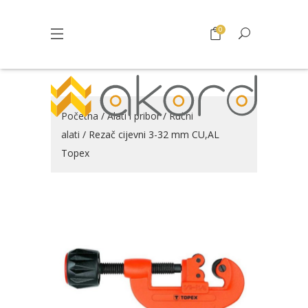
0
Početna
/
Alati i pribor
/
Ručni
alati
/ Rezač cijevni 3-32 mm CU,AL
Topex