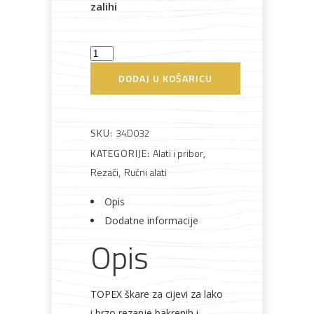
zalihi
Bijela
Metalna
Elektromaterijal
Vijčana
Okovi
tehnika
galanterija
roba
za
Rezač
namještaj
cijevni
DODAJ U KOŠARICU
3-
32
mm
SKU:
34D032
Bicikli
CU,AL
KATEGORIJE:
Alati i pribor
,
Topex
Rezači
,
Ručni alati
količina
Opis
Dodatne informacije
Opis
TOPEX škare za cijevi za lako
i brzo rezanje bakrenih i