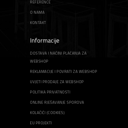
REFERENCE
ŠPAHTLE
STRUNE ZA TRIMER
O NAMA
KONTAKT
Informacije
DOSTAVA I NAČINI PLAĆANJA ZA
WEBSHOP
REKLAMACIJE I POVRATI ZA WEBSHOP
UVJETI PRODAJE ZA WEBSHOP
POLITIKA PRIVATNOSTI
ONLINE RJEŠAVANJE SPOROVA
KOLAČIĆI (COOKIES)
EU PROJEKTI