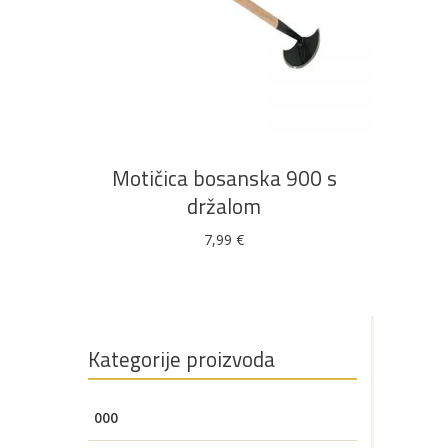
u ponudi
DODAJ U KOŠARICU
AKCIJA!
Pločasti
Alati i
Vrt i
Zaštitna
materijali
pribor
okućnica
odjeća
Motičica bosanska 900 s
držalom
7,99
€
Rasvjeta
Boje i
Građevinski
Vodomaterijal
Vrata i
lakovi
materijali
dovratnici
Kategorije proizvoda
Bijela
Metalna
Elektromaterijal
Vijčana
Okovi
000
tehnika
galanterija
roba
za
namještaj