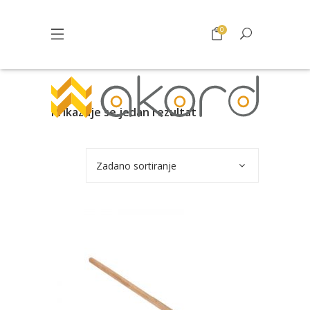
0
Prikazuje se jedan rezultat
Zadano sortiranje
Pogledajte što je novo