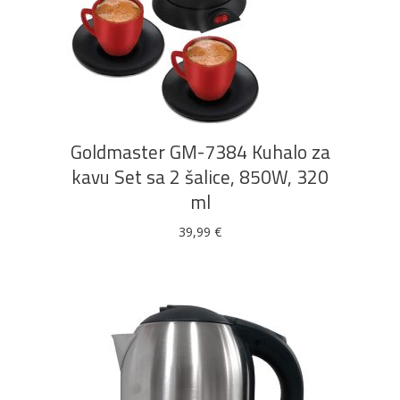
DODAJ U KOŠARICU
Bijela
Metalna
Elektromaterijal
Vijčana
Okovi
tehnika
galanterija
roba
za
namještaj
Goldmaster GM-7384 Kuhalo za
kavu Set sa 2 šalice, 850W, 320
ml
Bicikli
39,99
€