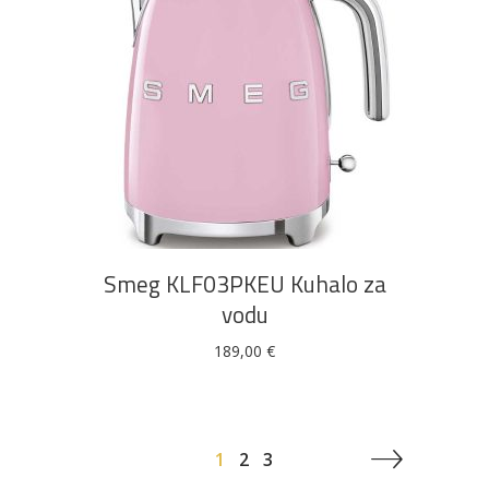
DODAJ U KOŠARICU
Smeg KLF03PKEU Kuhalo za
vodu
189,00
€
1
2
3