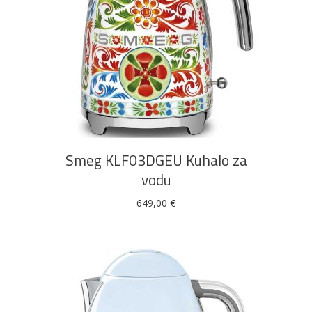
DODAJ U KOŠARICU
Smeg KLF03DGEU Kuhalo za
vodu
649,00
€