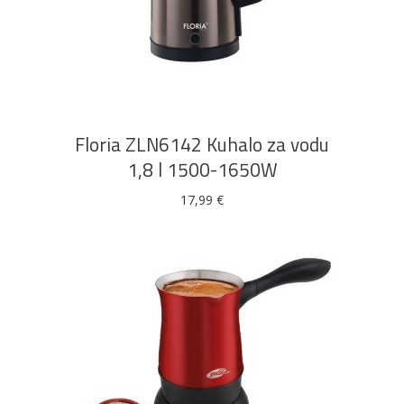
DODAJ U KOŠARICU
Pogledajte što je novo
u ponudi
Floria ZLN6142 Kuhalo za vodu
1,8 l 1500-1650W
17,99
€
AKCIJA!
Pločasti
Alati i
Vrt i
Zaštitna
materijali
pribor
okućnica
odjeća
Rasvjeta
Boje i
Građevinski
Vodomaterijal
Vrata i
lakovi
materijali
dovratnici