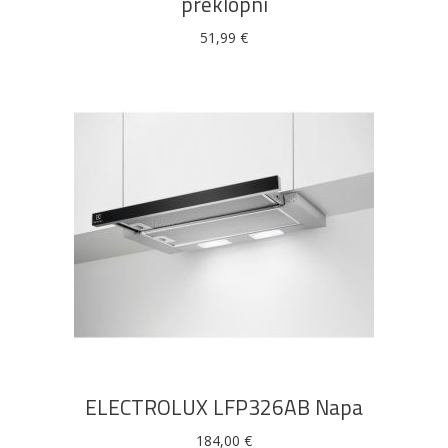
preklopni
51,99
€
DODAJ U KOŠARICU
ELECTROLUX LFP326AB Napa
184,00
€