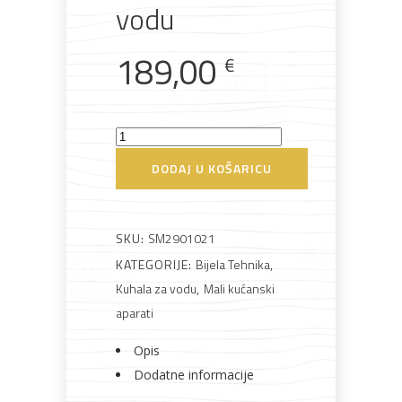
vodu
189,00
€
Rasvjeta
Boje i
Građevinski
Vodomaterijal
Vrata i
lakovi
materijali
dovratnici
Smeg
KLF03RDEU
DODAJ U KOŠARICU
Kuhalo
Bijela
Metalna
Elektromaterijal
Vijčana
Okovi
za
tehnika
galanterija
roba
za
namještaj
vodu
SKU:
SM2901021
količina
KATEGORIJE:
Bijela Tehnika
,
Kuhala za vodu
,
Mali kućanski
aparati
Bicikli
Opis
Dodatne informacije