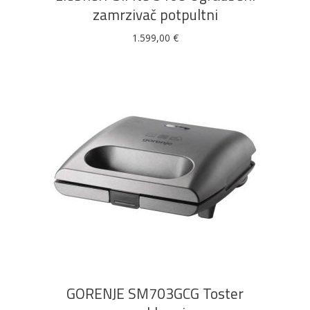
zamrzivač potpultni
1.599,00
€
DODAJ U KOŠARICU
GORENJE SM703GCG Toster