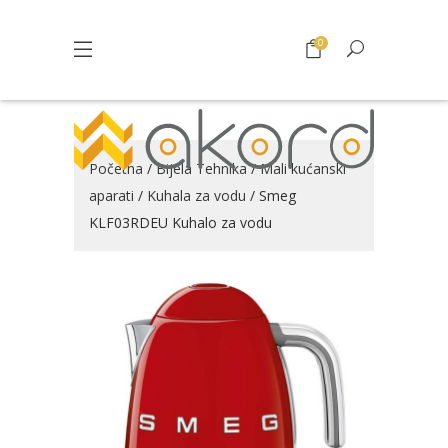
0
Početna
/
Bijela Tehnika
/
Mali kućanski
aparati
/
Kuhala za vodu
/ Smeg
KLF03RDEU Kuhalo za vodu