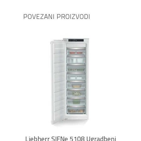
POVEZANI PROIZVODI
DODAJ U KOŠARICU
Liebherr SIFNe 5108 Ugradbeni