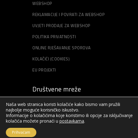
WEBSHOP
REKLAMACIJE I POVRATI ZA WEBSHOP
UVJETI PRODAJE ZA WEBSHOP
POLITIKA PRIVATNOSTI
ONLINE RJEŠAVANJE SPOROVA
KOLAČIĆI (COOKIES)
EU PROJEKTI
Društvene mreže
Naša web stranica koristi kolačiće kako bismo vam pružili
najbolje moguće korisničko iskustvo.
Informacije o kolačićima koje koristimo ili opcije za isključivanje
kolačića možete pronaći u
postavkama
.
Prihvaćam
© Sva prava pridržana – Akord – 2019