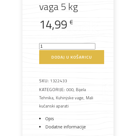
vaga 5 kg
14,99
Rasvjeta
Boje i
Građevinski
Vodomaterijal
Vrata i
€
lakovi
materijali
dovratnici
VIVAX
KS-
DODAJ U KOŠARICU
505R
Bijela
Metalna
Elektromaterijal
Vijčana
Okovi
tehnika
galanterija
roba
za
Kuhinjska
namještaj
vaga
SKU:
1322433
5
KATEGORIJE:
000
,
Bijela
kg
Tehnika
,
Kuhinjske vage
,
Mali
količina
kućanski aparati
Bicikli
Opis
Dodatne informacije