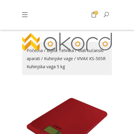
0
Početna
/
Bijela Tehnika
/
Mali kućanski
aparati
/
Kuhinjske vage
/ VIVAX KS-505R
Kuhinjska vaga 5 kg