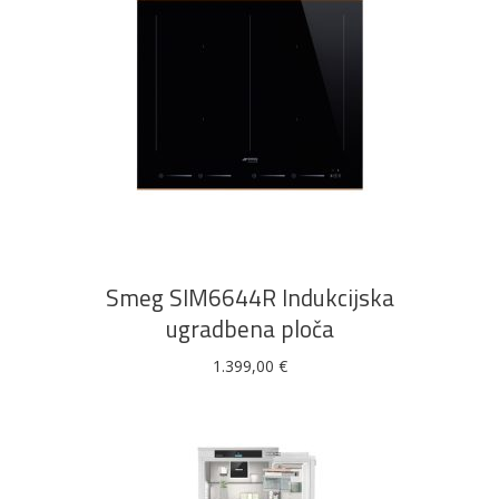
DODAJ U KOŠARICU
Smeg SIM6644R Indukcijska
ugradbena ploča
1.399,00
€