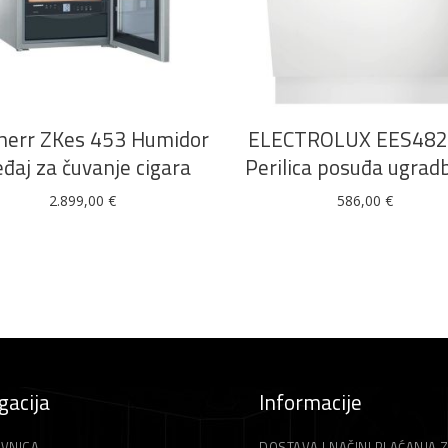
DODAJ U KOŠARICU
DODAJ U KOŠARICU
herr ZKes 453 Humidor
ELECTROLUX EES482
eđaj za čuvanje cigara
Perilica posuđa ugrad
2.899,00
€
586,00
€
gacija
Informacije
VNICA
DOSTAVA I NAČINI PLAĆANJA 