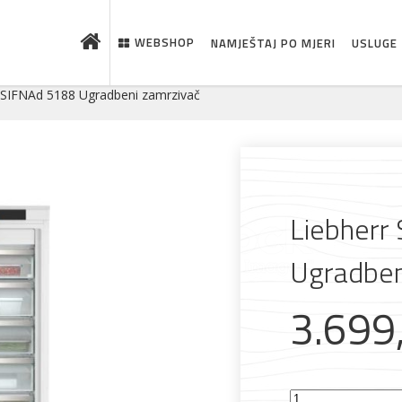
WEBSHOP
NAMJEŠTAJ PO MJERI
USLUGE
 SIFNAd 5188 Ugradbeni zamrzivač
Liebherr
Ugradben
3.699
 što je novo u ponudi
Liebherr