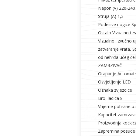
Napon (V) 220-240
Struja (A) 1,3
Podesive nogice Sp
Ostalo Vizualno i z
Vizualno i zvučno 
zatvaranje vrata, S
od nehrđajućeg čel
ZAMRZIVAČ
Otapanje Automat
Osvjetljenje LED
Oznaka zvjezdice
Broj ladica 8
Vrijeme pohrane u s
Kapacitet zamrzava
Proizvodnja kockica
Zapremina posude z