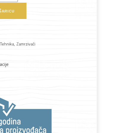
ŠARICU
 Tehnika
,
Zamrzivači
Boje i lakovi
acije
l
Vijčana roba