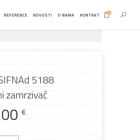
0
REFERENCE
NOVOSTI
O NAMA
KONTAKT
 SIFNAd 5188
i zamrzivač
,00
€