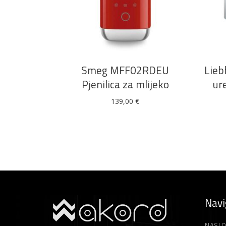
DODAJ U KOŠARICU
Smeg MFF02RDEU
Lieb
Pjenilica za mlijeko
ur
139,00
€
Navi
NASLO