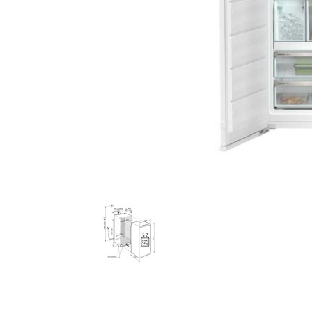
AKCIJA!
Pločasti
materijali
Građevinski
Vodomaterijal
materijali