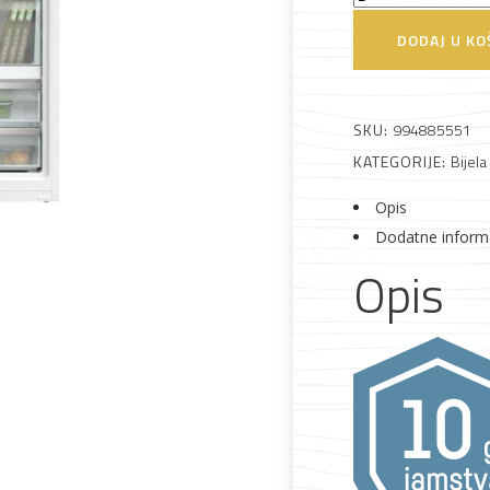
SIFNAd
DODAJ U KO
5188
Ugradbeni
zamrzivač
SKU:
994885551
količina
KATEGORIJE:
Bijela
Alati i pribor
Vrt i okućnica
Zaštitna
Rasvjeta
odjeća
Opis
Dodatne inform
Opis
Vrata i
Bijela tehnika
Metalna
Elektromaterija
dovratnici
galanterija