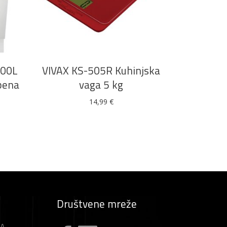
DODAJ U KOŠARICU
00L
VIVAX KS-505R Kuhinjska
bena
vaga 5 kg
14,99
€
Društvene mreže
ZA