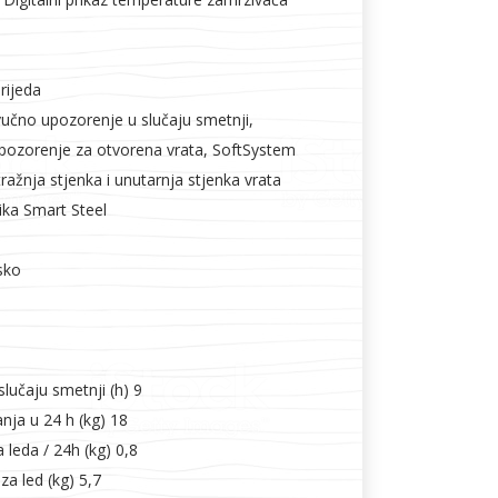
rijeda
vučno upozorenje u slučaju smetnji,
upozorenje za otvorena vrata, SoftSystem
tražnja stjenka i unutarnja stjenka vrata
ika Smart Steel
sko
lučaju smetnji (h) 9
nja u 24 h (kg) 18
 leda / 24h (kg) 0,8
a led (kg) 5,7