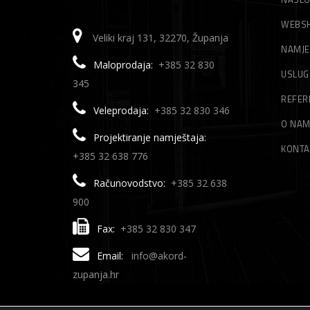
WEBS
Veliki kraj 131, 32270, Županja
NAMJE
Maloprodaja:
+385 32 830
USLUG
345
REFER
Veleprodaja:
+385 32 830 346
O NA
Projektiranje namještaja:
KONTA
+385 32 638 776
Računovodstvo:
+385 32 638
900
Fax:
+385 32 830 347
Email:
info@akord-
zupanja.hr