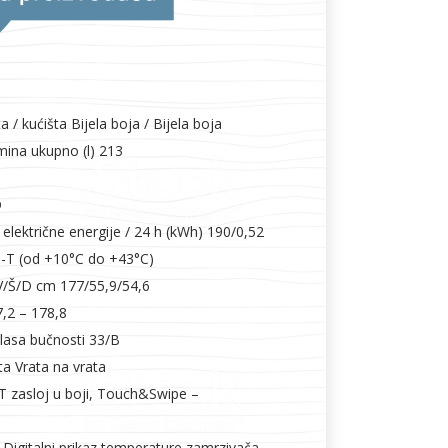
ta / kućišta Bijela boja / Bijela boja
mina ukupno (l) 213
D
električne energije / 24 h (kWh) 190/0,52
N-T (od +10°C do +43°C)
V/Š/D cm 177/55,9/54,6
7,2 – 178,8
Klasa bučnosti 33/B
a Vrata na vrata
FT zasloj u boji, Touch&Swipe –
 Digitalni prikaz temperature zamrzivača