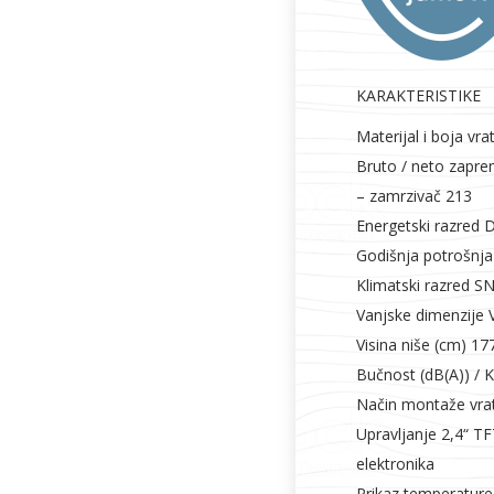
KARAKTERISTIKE
Materijal i boja vra
Bruto / neto zapre
– zamrzivač 213
Energetski razred 
Godišnja potrošnja 
Klimatski razred S
Vanjske dimenzije 
Visina niše (cm) 17
Bučnost (dB(A)) / 
Način montaže vrat
Upravljanje 2,4“ T
elektronika
Prikaz temperature