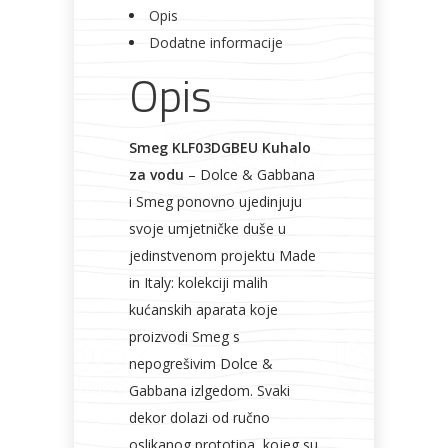
Opis
Bicikli
Dodatne informacije
Opis
Smeg KLF03DGBEU Kuhalo
za vodu
– Dolce & Gabbana
i Smeg ponovno ujedinjuju
svoje umjetničke duše u
jedinstvenom projektu Made
in Italy: kolekciji malih
kućanskih aparata koje
proizvodi Smeg s
nepogrešivim Dolce &
Gabbana izlgedom. Svaki
dekor dolazi od ručno
oslikanog prototipa, kojeg su