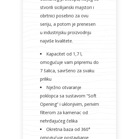
stvorili sicilijanski majstori i
obrtnici posebno za ovu
seriju, a potom je prenesen
u industrijsku proizvodnju
najviše kvalitete.
Kapacitet od 1,7 l,
omogućuje vam pripremu do
7 šalica, savršeno za svaku
priliku
Nježno otvaranje
poklopca sa sustavom “Soft
Opening” i uklonjivim, perivim
filterom za kamenac od
nehrđajućeg čelika
Okretna baza od 360°
omogućuje postavljanje