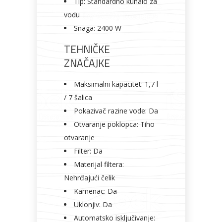
Tip: Standardno kuhalo za
vodu
Snaga: 2400 W
TEHNIČKE
ZNAČAJKE
Maksimalni kapacitet: 1,7 l
/ 7 šalica
Pokazivač razine vode: Da
Otvaranje poklopca: Tiho
otvaranje
Filter: Da
Materijal filtera:
Nehrđajući čelik
Kamenac: Da
Uklonjiv: Da
Automatsko isključivanje: