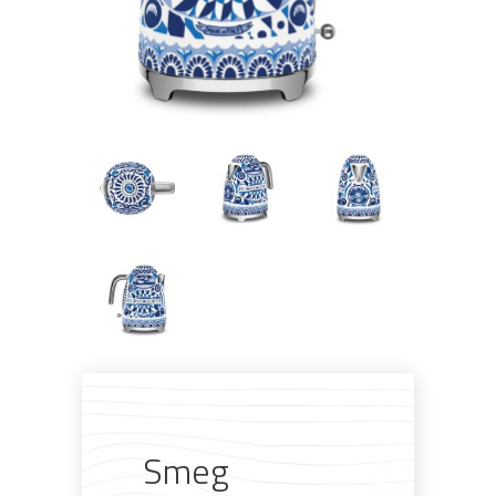
Pogledajte što je novo
u ponudi
Smeg