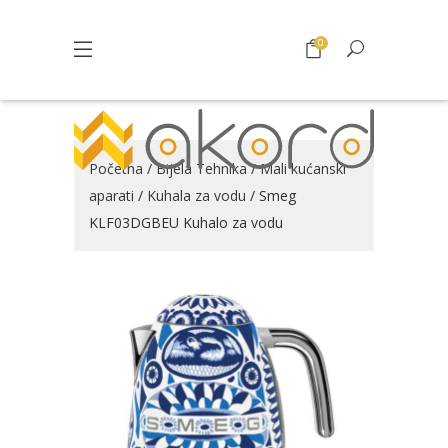
0
Početna
/
Bijela Tehnika
/
Mali kućanski
aparati
/
Kuhala za vodu
/ Smeg
KLF03DGBEU Kuhalo za vodu