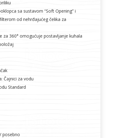
l
Vijčana roba
riliku
oklopca sa sustavom “Soft Opening” i
 filterom od nehrđajućeg čelika za
e za 360° omogućuje postavljanje kuhala
 položaj
učak
a: Čajnici za vodu
vodu Standard
 / posebno