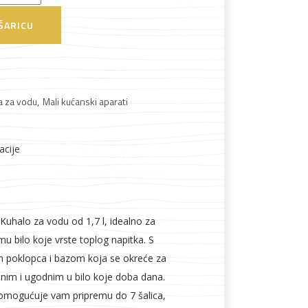
ŠARICU
a za vodu
,
Mali kućanski aparati
acije
Boje i lakovi
halo za vodu od 1,7 l, idealno za
u bilo koje vrste toplog napitka. S
 poklopca i bazom koja se okreće za
ičnim i ugodnim u bilo koje doba dana.
, omogućuje vam pripremu do 7 šalica,