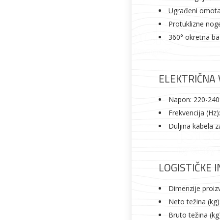
Ugrađeni omota
Protuklizne nog
360° okretna ba
ELEKTRIČNA 
Napon: 220-240
Frekvencija (Hz)
Duljina kabela z
LOGISTIČKE 
Dimenzije proi
Neto težina (kg)
Bruto težina (kg