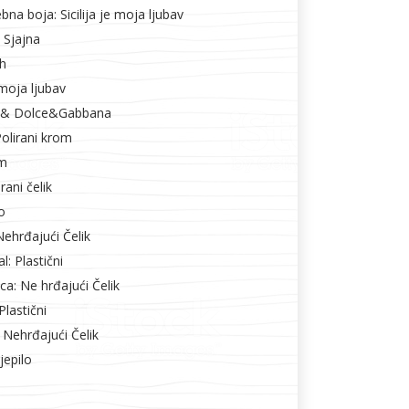
na boja: Sicilija je moja ljubav
 Sjajna
ih
e moja ljubav
g & Dolce&Gabbana
olirani krom
om
rani čelik
o
 Nehrđajući Čelik
l: Plastični
ca: Ne hrđajući Čelik
Plastični
: Nehrđajući Čelik
jepilo