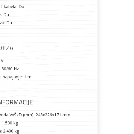
č kabela: Da
e: Da
za: Da
VEZA
 V
: 50/60 Hz
a napajanje: 1 m
INFORMACIJE
zvoda VxŠxD (mm): 248x226x171 mm
: 1.500 kg
): 2.400 kg