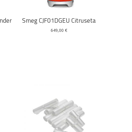
nder
Smeg CJF01DGEU Citruseta
649,00
€