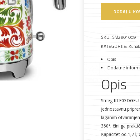
KLF03DGEU
DODAJ U KO
Kuhalo
za
vodu
 što je novo u ponudi
SKU:
SM2901009
količina
KATEGORIJE:
Kuhal
Opis
Dodatne inform
Opis
Alati i pribor
Vrt i okućnica
Zaštitna
Rasvjeta
odjeća
Smeg KLF03DGEU Ku
jednostavnu priprem
laganim otvaranjem
360°, čini ga prakt
Kapacitet od 1,7 l