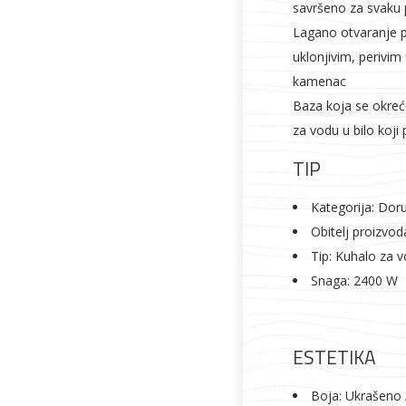
Vrata i
Bijela tehnika
Metalna
Elektromaterija
savršeno za svaku p
dovratnici
galanterija
Lagano otvaranje p
uklonjivim, perivim
kamenac
Baza koja se okreć
za vodu u bilo koji
TIP
Kategorija: Dor
Obitelj proizvod
Tip: Kuhalo za 
Snaga: 2400 W
ESTETIKA
Boja: Ukrašeno