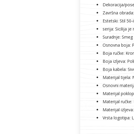
Dekoracija/poseb
Završna obrada:
Estetski: Stil 50-
serija: Sicilija j
Suradnje: Sme
Osnovna boja: P
Boja ručke: Kr
Boja izljeva: Poli
Boja kabela: Siv
Materijal tijela:
Osnovni materija
Materijal poklop
Materijal ručke: 
Materijal izljeva
Vrsta logotipa: L