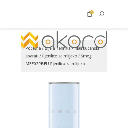
0
Početna
/
Bijela Tehnika
/
Mali kućanski
aparati
/
Pjenilice za mlijeko
/ Smeg
MFF02PBEU Pjenilica za mlijeko