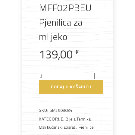
MFF02PBEU
Pjenilica za
mlijeko
Rasvjeta
Boje i
Građevinski
Vodomaterijal
Vrata i
lakovi
materijali
dovratnici
139,00
€
Smeg
Bijela
Metalna
Elektromaterijal
Vijčana
Okovi
MFF02PBEU
DODAJ U KOŠARICU
tehnika
galanterija
roba
za
namještaj
Pjenilica
za
mlijeko
SKU:
SM2903084
količina
KATEGORIJE:
Bijela Tehnika
,
Mali kućanski aparati
,
Pjenilice
Bicikli