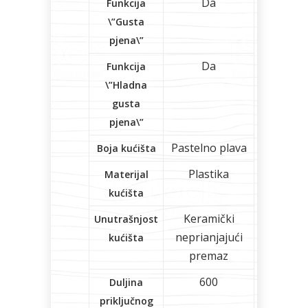
Da
Funkcija
\”Gusta
pjena\”
Da
Funkcija
\”Hladna
gusta
pjena\”
Pastelno plava
Boja kućišta
Plastika
Materijal
kućišta
Keramički
Unutrašnjost
neprianjajući
kućišta
premaz
600
Duljina
priključnog