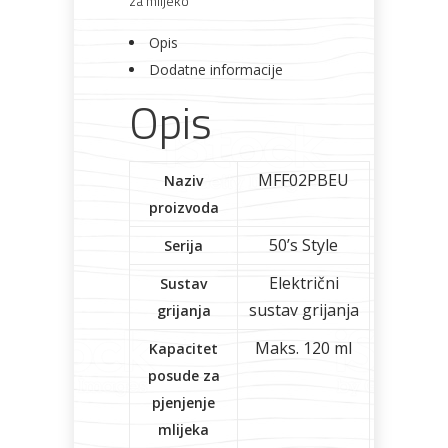
za mlijeko
Opis
Dodatne informacije
Opis
MFF02PBEU
Naziv
proizvoda
50’s Style
Serija
Električni
Sustav
sustav grijanja
grijanja
Maks. 120 ml
Kapacitet
posude za
pjenjenje
mlijeka