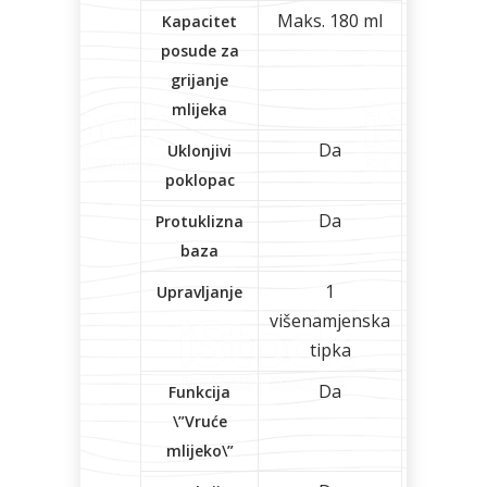
Maks. 180 ml
Kapacitet
posude za
grijanje
mlijeka
Da
Uklonjivi
poklopac
Da
Protuklizna
baza
1
Upravljanje
višenamjenska
tipka
Da
Funkcija
\”Vruće
mlijeko\”