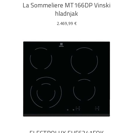
La Sommeliere MT166DP Vinski
hladnjak
2.469,99
€
DODAJ U KOŠARICU