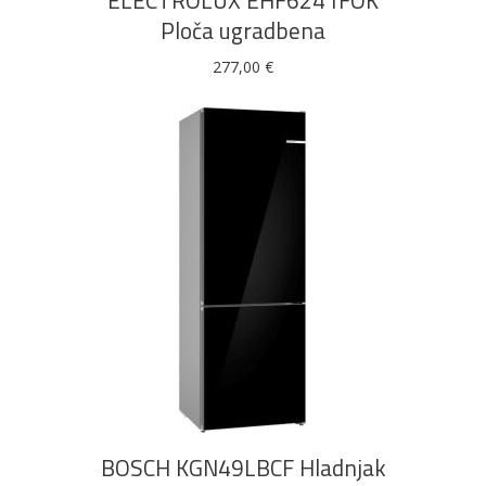
ELECTROLUX EHF6241FOK
Ploča ugradbena
277,00
€
DODAJ U KOŠARICU
BOSCH KGN49LBCF Hladnjak