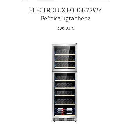
ELECTROLUX EOD6P77WZ
Pećnica ugradbena
596,00
€
DODAJ U KOŠARICU