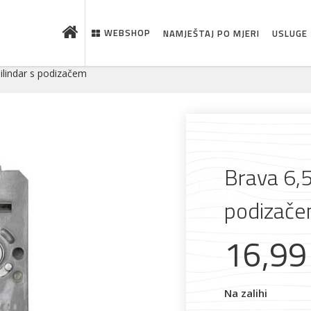
WEBSHOP
NAMJEŠTAJ PO MJERI
USLUGE
ilindar s podizačem
Brava 6,5
podizač
 što je novo u ponudi
16,9
Na zalihi