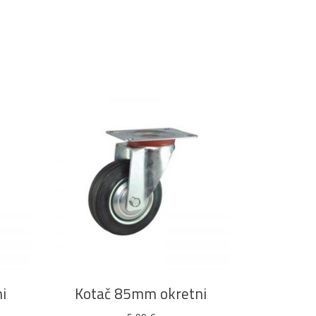
DODAJ U KOŠARICU
i
Kotač 85mm okretni