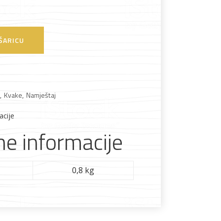
Boje i lakovi
ŠARICU
,
Kvake
,
Namještaj
l
Vijčana roba
acije
e informacije
0,8 kg