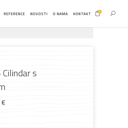
0
REFERENCE
NOVOSTI
O NAMA
KONTAKT
 Cilindar s
em
9
€