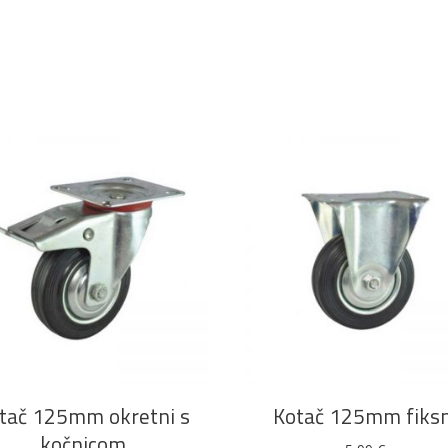
DODAJ U KOŠARICU
DODAJ U KOŠARICU
tač 125mm okretni s
Kotač 125mm fiksn
kočnicom