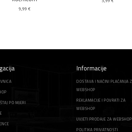
5,99
€
9,99
€
gacija
Informacije
VNICA
DOSTAVA I NAČINI PLAĆANJA 
WEBSHOP
HOP
REKLAMACIJE I POVRATI ZA
ŠTAJ PO MJERI
WEBSHOP
E
UVJETI PRODAJE ZA WEBSHOP
ENCE
POLITIKA PRIVATNOSTI