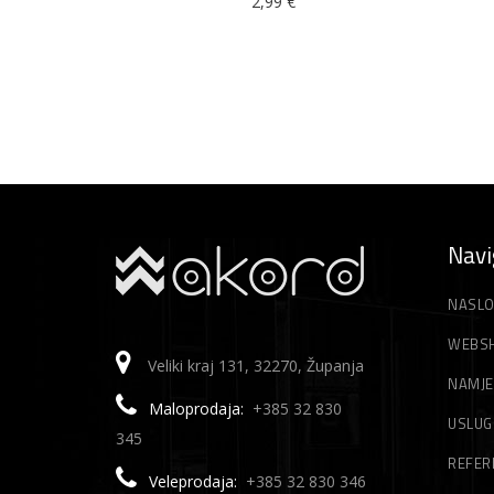
2,99
€
Navi
NASLO
WEBS
Veliki kraj 131, 32270, Županja
NAMJE
Maloprodaja:
+385 32 830
USLUG
345
REFER
Veleprodaja:
+385 32 830 346