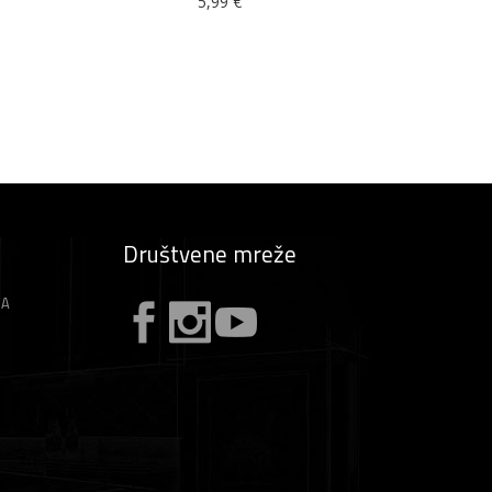
5,99
€
Društvene mreže
ZA