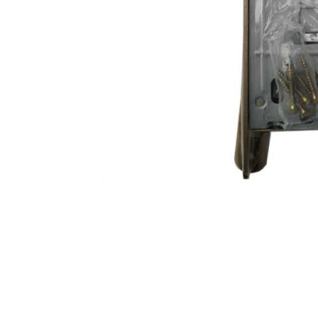
AKCIJA!
Pločasti
materijali
Građevinski
Vodomaterijal
materijali
Okovi za
Bicikli
namještaj