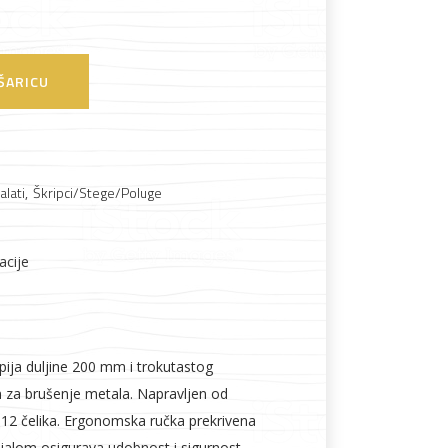
ŠARICU
Boje i lakovi
alati
,
Škripci/Stege/Poluge
acije
l
Vijčana roba
ija duljine 200 mm i trokutastog
n za brušenje metala. Napravljen od
T12 čelika. Ergonomska ručka prekrivena
ijalom osigurava udobnost i sigurnost