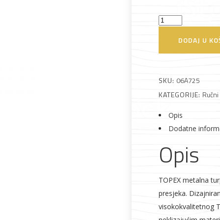
Turpija
za
DODAJ U KO
metal
Alati i pribor
Vrt i okućnica
Zaštitna
Rasvjeta
trokut
odjeća
200mm
SKU:
06A725
Topex
KATEGORIJE:
Ručni 
količina
Opis
Dodatne inform
Vrata i
Bijela tehnika
Metalna
Elektromaterija
Opis
dovratnici
galanterija
TOPEX metalna turp
presjeka. Dizajnira
visokokvalitetnog 
neklizajućim mater