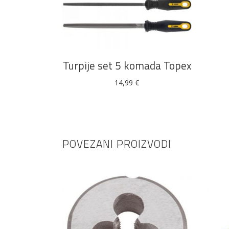
DODAJ U KOŠARICU
Turpije set 5 komada Topex
14,99
€
POVEZANI PROIZVODI