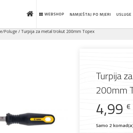
WEBSHOP
NAMJEŠTAJ PO MJERI
USLUGE
ge/Poluge
/ Turpija za metal trokut 200mm Topex
Turpija z
200mm T
4,99
€
 što je novo u ponudi
Samo 2 komad(a) 