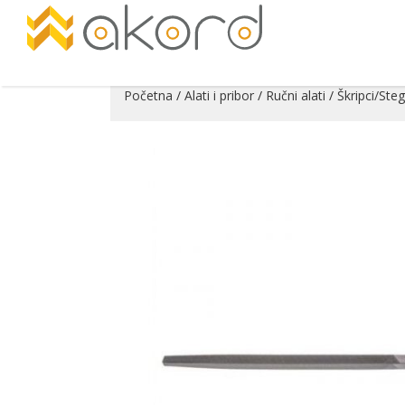
Početna
/
Alati i pribor
/
Ručni alati
/
Škripci/Ste
Pogledajte