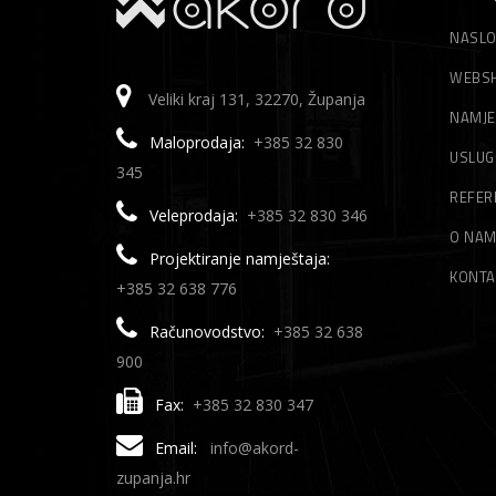
NASLO
WEBS
Veliki kraj 131, 32270, Županja
NAMJE
Maloprodaja:
+385 32 830
USLUG
345
REFER
Veleprodaja:
+385 32 830 346
O NA
Projektiranje namještaja:
KONTA
+385 32 638 776
Računovodstvo:
+385 32 638
900
Fax:
+385 32 830 347
Email:
info@akord-
zupanja.hr