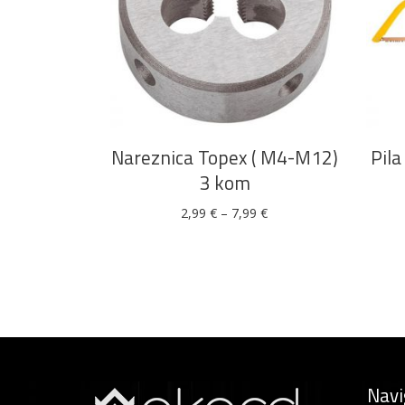
Ovaj
ODABERI OPCIJE
proizvod
ima
više
Nareznica Topex ( M4-M12)
Pil
varijanti.
3 kom
Opcije
Raspon
2,99
€
–
7,99
€
se
cijena:
od
mogu
2,99 €
do
odabrati
7,99 €
na
stranici
proizvoda
Navi