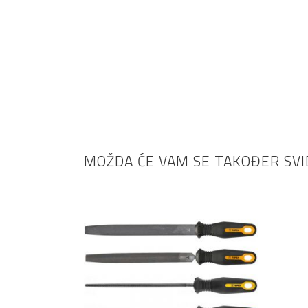
Okovi za
Bicikli
namještaj
MOŽDA ĆE VAM SE TAKOĐER SVI