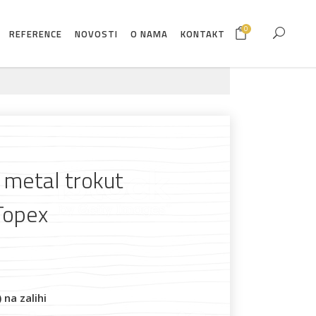
0
REFERENCE
NOVOSTI
O NAMA
KONTAKT
a metal trokut
opex
na zalihi