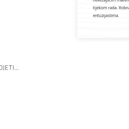
tijekom rada. Rob
entuzijastima.
DJETI…