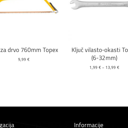
DODAJ U KOŠARICU
ODABERI OPCIJE
a za drvo 760mm Topex
Ključ vilasto-okasti T
(6-32mm)
9,99
€
Ras
1,99
€
–
13,99
€
cijen
od
1,99
do
13,9
gacija
Informacije