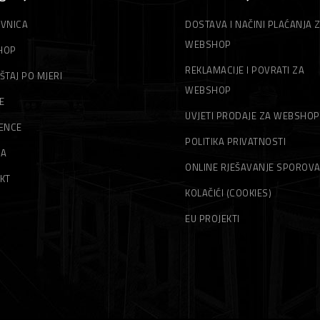
VNICA
DOSTAVA I NAČINI PLAĆANJA 
WEBSHOP
HOP
REKLAMACIJE I POVRATI ZA
ŠTAJ PO MJERI
WEBSHOP
E
UVJETI PRODAJE ZA WEBSHOP
ENCE
POLITIKA PRIVATNOSTI
MA
ONLINE RJEŠAVANJE SPOROV
KT
KOLAČIĆI (COOKIES)
EU PROJEKTI