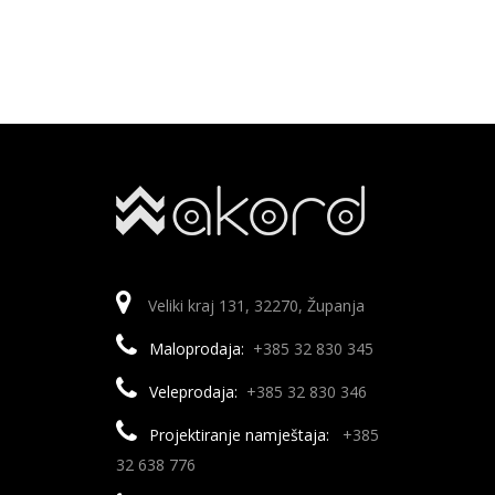
od
4,99 €
mogu
do
9,99 €
odabrati
na
stranici
proizvoda
Veliki kraj 131, 32270, Županja
Maloprodaja:
+385 32 830 345
Veleprodaja:
+385 32 830 346
Projektiranje namještaja:
+385
32 638 776