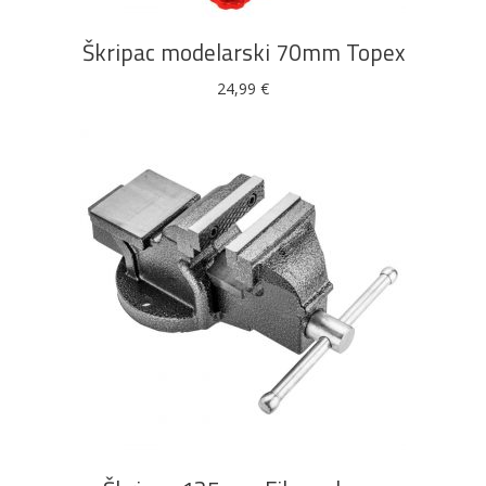
Škripac modelarski 70mm Topex
24,99
€
DODAJ U KOŠARICU