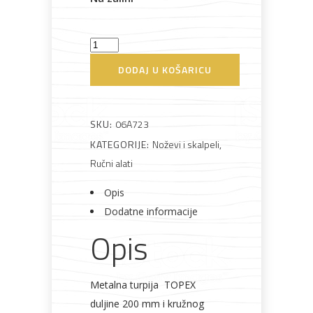
Turpija
za
DODAJ U KOŠARICU
metal
Bijela
Metalna
Elektromaterijal
Vijčana
Okovi
okrugla
tehnika
galanterija
roba
za
namještaj
200mm
SKU:
06A723
Topex
KATEGORIJE:
Noževi i skalpeli
,
količina
Ručni alati
Opis
Bicikli
Dodatne informacije
Opis
Metalna turpija TOPEX
duljine 200 mm i kružnog