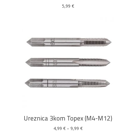
5,99
€
Ovaj
ODABERI OPCIJE
proizvod
ima
više
Ureznica 3kom Topex (M4-M12)
varijanti.
Opcije
Raspon
4,99
€
–
9,99
€
cijena:
se