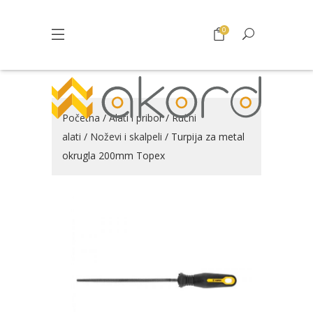
0
Početna
/
Alati i pribor
/
Ručni
alati
/
Noževi i skalpeli
/ Turpija za metal
okrugla 200mm Topex