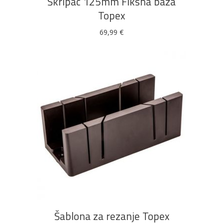
Škripac 125mm Fiksna baza
Topex
69,99
€
DODAJ U KOŠARICU
Šablona za rezanje Topex