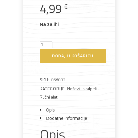
4,99
€
Na zalihi
Bijela
Metalna
Elektromaterijal
Vijčana
Okovi
tehnika
galanterija
roba
za
namještaj
Turpija
za
DODAJ U KOŠARICU
drvo
zaobljena
Bicikli
200mm
SKU:
06A832
Topex
KATEGORIJE:
Noževi i skalpeli
,
količina
Ručni alati
Opis
Dodatne informacije
Opis