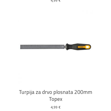
4,99
€
DODAJ U KOŠARICU
Turpija za drvo plosnata 200mm
Topex
4,99
€