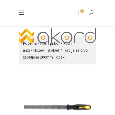
0
Početna
/
Alati i pribor
/
Ručni
alati
/
Noževi i skalpeli
/ Turpija za drvo
zaobljena 200mm Topex