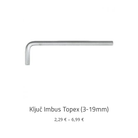
Ovaj
ODABERI OPCIJE
proizvod
ima
više
Ključ Imbus Topex (3-19mm)
varijanti.
Opcije
Raspon
2,29
€
–
6,99
€
cijena:
se
od
2,29 €
mogu
do