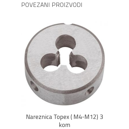
POVEZANI PROIZVODI
Ovaj
ODABERI OPCIJE
proizvod
ima
više
Nareznica Topex ( M4-M12) 3
varijanti.
kom
Opcije