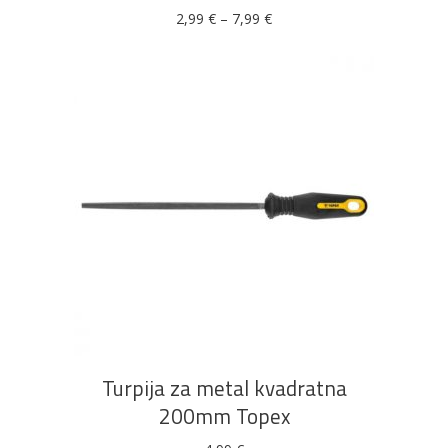
se
Raspon
2,99
€
–
7,99
€
cijena:
mogu
od
2,99 €
odabrati
do
7,99 €
na
stranici
proizvoda
DODAJ U KOŠARICU
Turpija za metal kvadratna
200mm Topex