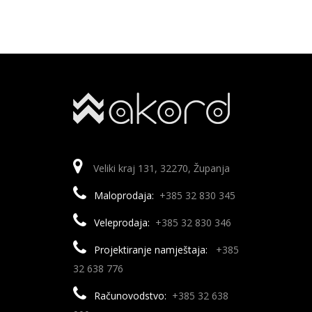
6,99 €
odabrati
na
stranici
proizvoda
Veliki kraj 131, 32270, Županja
Maloprodaja:
+385 32 830 345
Veleprodaja:
+385 32 830 346
Projektiranje namještaja:
+385
32 638 776
Računovodstvo:
+385 32 638