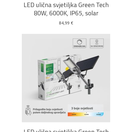
LED ulična svjetiljka Green Tech
80W, 6000K, IP65, solar
84,99
€
DODAJ U KOŠARICU
LED ulična svjetiljka Green Tech