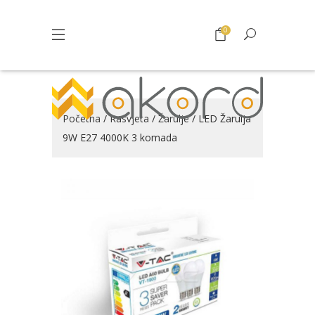
0
Početna
/
Rasvjeta
/
Žarulje
/ LED Žarulja
9W E27 4000K 3 komada