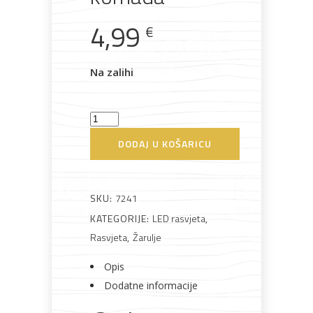
lakovi
materijali
dovratnici
4,99
€
Na zalihi
Bijela
Metalna
Elektromaterijal
Vijčana
Okovi
tehnika
galanterija
roba
za
LED
namještaj
Žarulja
DODAJ U KOŠARICU
9W
E27
4000K
SKU:
7241
Bicikli
3
KATEGORIJE:
LED rasvjeta
,
komada
Rasvjeta
,
Žarulje
količina
Opis
Dodatne informacije