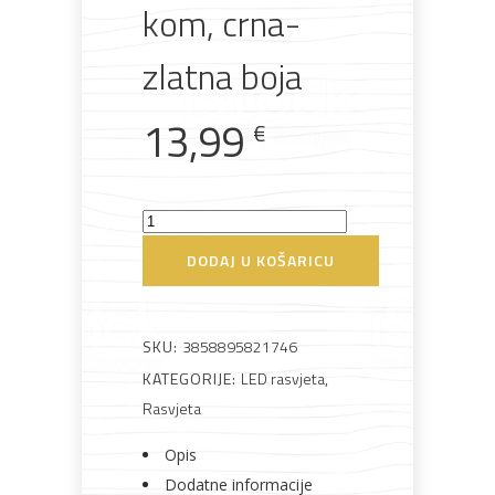
kom, crna-
zlatna boja
13,99
Bijela
Metalna
Elektromaterijal
Vijčana
Okovi
€
tehnika
galanterija
roba
za
namještaj
LED
visilica
DODAJ U KOŠARICU
Green
Bicikli
Tech,
GU10
SKU:
3858895821746
X
KATEGORIJE:
LED rasvjeta
,
1
Rasvjeta
kom,
Opis
crna-
Dodatne informacije
zlatna