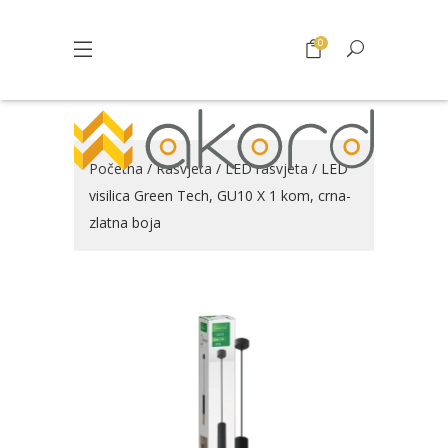
0
Početna
/
Rasvjeta
/
LED rasvjeta
/ LED
visilica Green Tech, GU10 X 1 kom, crna-
zlatna boja