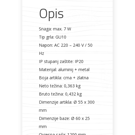
Opis
boja
količina
Snaga: max. 7 W
Tip grla: GU10
Napon: AC 220 – 240 V / 50
Hz
IP stupanj zaštite: IP20
Materijal: aluminij + metal
Boja artikla: crna + zlatna
Neto težina: 0,363 kg
Bruto težina: 0,432 kg
Dimenzije artikla: Ø 55 x 300
mm
Dimenzije baze: Ø 60 x 25
mm
Ovjesna sajla: 1200 mm,