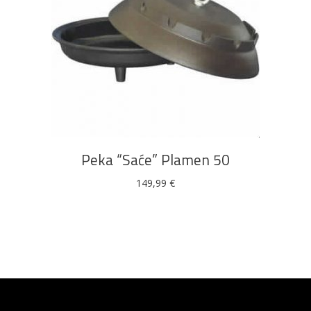
DODAJ U KOŠARICU
Peka “Saće” Plamen 50
149,99
€