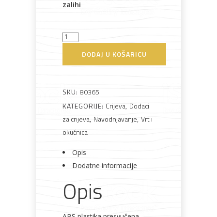
zalihi
Bijela
Metalna
Elektromaterijal
Vijčana
Okovi
Spojnica
tehnika
galanterija
roba
za
namještaj
za
DODAJ U KOŠARICU
crijevo
s
timerom
SKU:
80365
ABS
KATEGORIJE:
Crijeva
,
Dodaci
Bicikli
količina
za crijeva
,
Navodnjavanje
,
Vrt i
okućnica
Opis
Dodatne informacije
Opis
ABS plastika presvučena