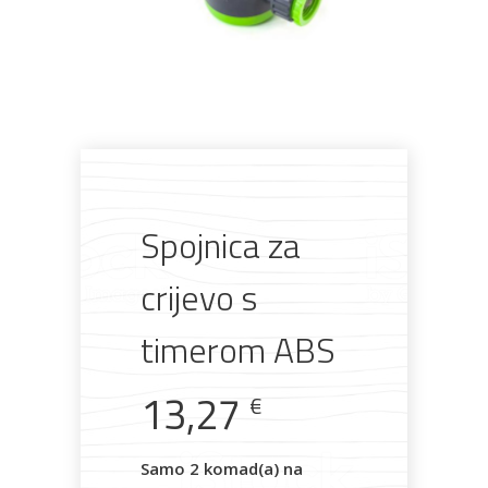
Pogledajte što je novo
u ponudi
Spojnica za
AKCIJA!
Pločasti
Alati i
Vrt i
Zaštitna
materijali
pribor
okućnica
odjeća
crijevo s
timerom ABS
13,27
€
Rasvjeta
Boje i
Građevinski
Vodomaterijal
Vrata i
lakovi
materijali
dovratnici
Samo 2 komad(a) na