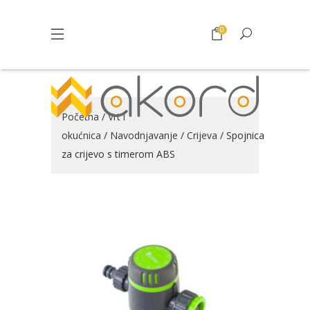
0
Početna
/
Vrt i
okućnica
/
Navodnjavanje
/
Crijeva
/ Spojnica
za crijevo s timerom ABS