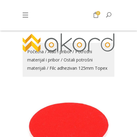
0
Početna
/
Alati i pribor
/
Potrošni
materijal i pribor
/
Ostali potrošni
materijali
/ Filc adhezivan 125mm Topex