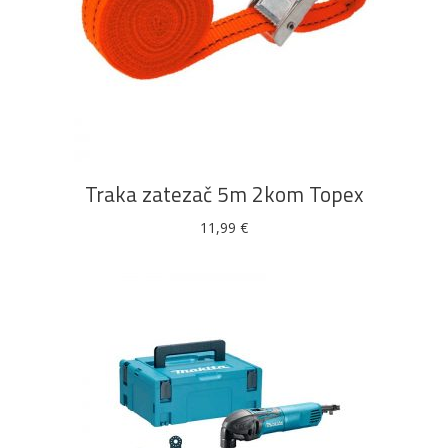
DODAJ U KOŠARICU
Traka zatezač 5m 2kom Topex
11,99
€