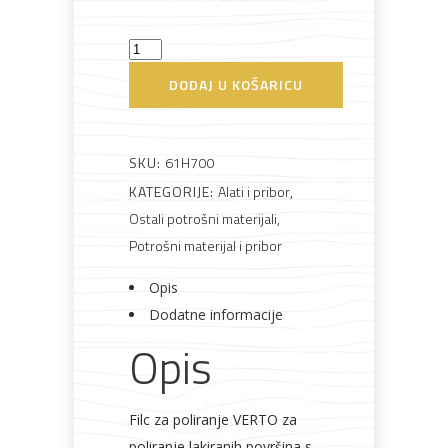
Filc
Bijela
Metalna
Elektromaterijal
Vijčana
Okovi
adhezivan
tehnika
galanterija
roba
za
DODAJ U KOŠARICU
namještaj
125mm
Topex
količina
SKU:
61H700
KATEGORIJE:
Alati i pribor
,
Bicikli
Ostali potrošni materijali
,
Potrošni materijal i pribor
Opis
Dodatne informacije
Opis
Filc za poliranje VERTO za
poliranje lakiranih površina s