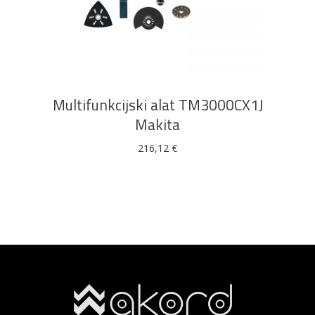
DODAJ U KOŠARICU
Multifunkcijski alat TM3000CX1J
Makita
216,12
€