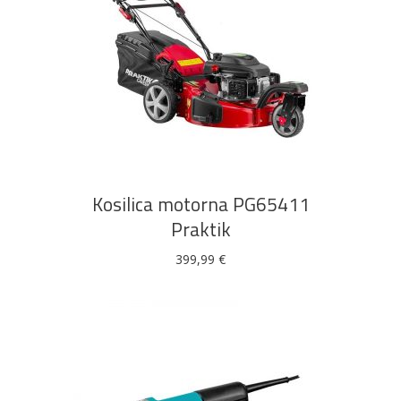
DODAJ U KOŠARICU
Kosilica motorna PG65411
Praktik
399,99
€