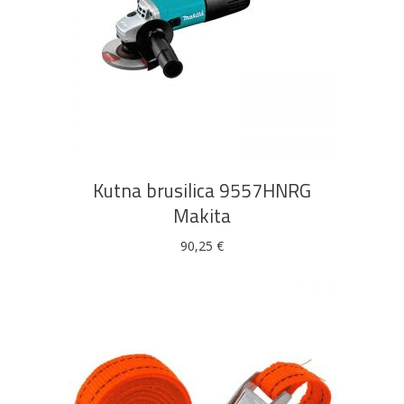
DODAJ U KOŠARICU
Kutna brusilica 9557HNRG
Makita
90,25
€