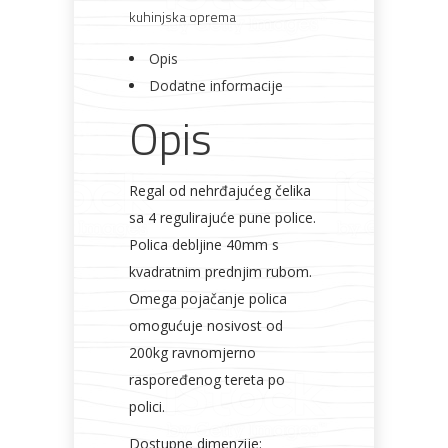
kuhinjska oprema
Opis
Dodatne informacije
Opis
Bijela
Metalna
Elektromaterijal
Vijčana
Okovi
tehnika
galanterija
roba
za
namještaj
Regal od nehrđajućeg čelika
sa 4 regulirajuće pune police.
Polica debljine 40mm s
kvadratnim prednjim rubom.
Bicikli
Omega pojačanje polica
omogućuje nosivost od
200kg ravnomjerno
raspoređenog tereta po
polici.
Dostupne dimenzije: