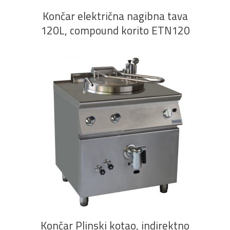
Končar električna nagibna tava
120L, compound korito ETN120
PROČITAJ VIŠE
Končar Plinski kotao, indirektno