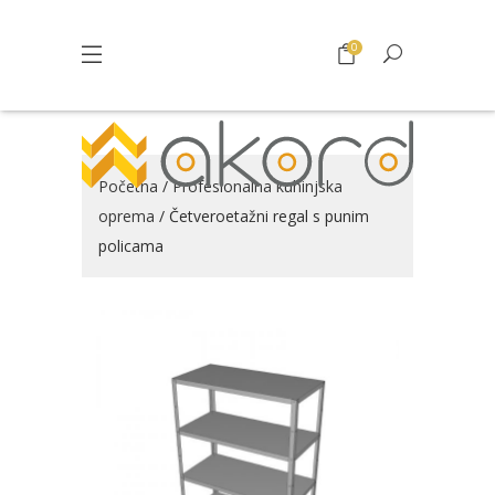
0
Početna
/
Profesionalna kuhinjska
oprema
/ Četveroetažni regal s punim
policama