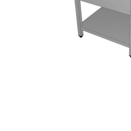
AKCIJA!
Pločasti
materijali
Građevinski
Vodomaterijal
materijali
Okovi za
Bicikli