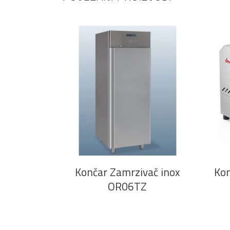
PROČITAJ VIŠE
Končar Zamrzivač inox
Kon
OR06TZ