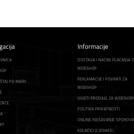
gacija
Informacije
VNICA
DOSTAVA I NAČINI PLAĆANJA 
WEBSHOP
HOP
REKLAMACIJE I POVRATI ZA
ŠTAJ PO MJERI
WEBSHOP
E
UVJETI PRODAJE ZA WEBSHOP
ENCE
POLITIKA PRIVATNOSTI
MA
ONLINE RJEŠAVANJE SPOROV
KT
KOLAČIĆI (COOKIES)