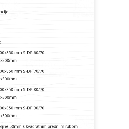
acije
Boje i lakovi
e:
700x850 mm S-DP 60/70
00x300mm
700x850 mm S-DP 70/70
l
Vijčana roba
00x300mm
700x850 mm S-DP 80/70
00x300mm
700x850 mm S-DP 90/70
00x300mm
bljine 50mm s kvadratnim prednjim rubom