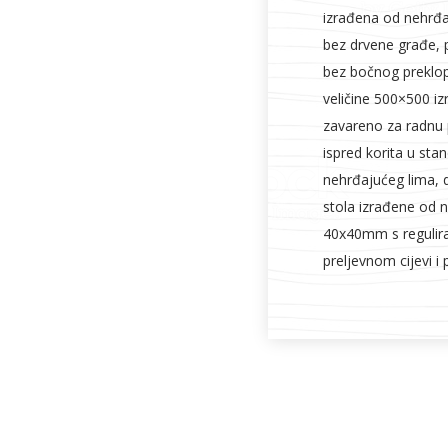
izrađena od nehrđaj
bez drvene građe, 
bez bočnog preklop
veličine 500×500 iz
zavareno za radnu 
ispred korita u sta
nehrđajućeg lima, 
stola izrađene od n
40x40mm s regulir
preljevnom cijevi i 