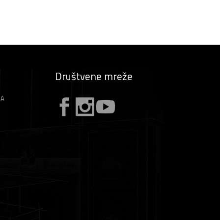
Društvene mreže
ZA
A