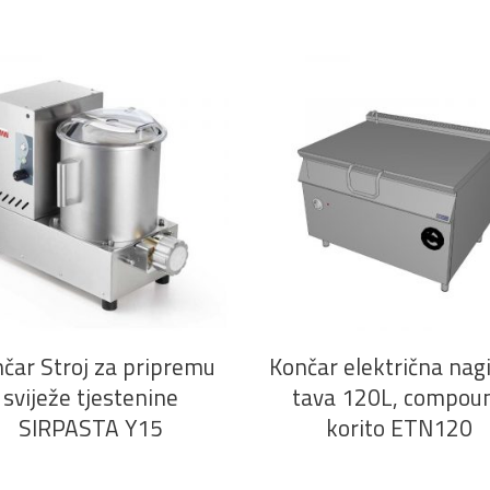
PROČITAJ VIŠE
PROČITAJ VIŠE
čar Stroj za pripremu
Končar električna nag
sviježe tjestenine
tava 120L, compou
SIRPASTA Y15
korito ETN120