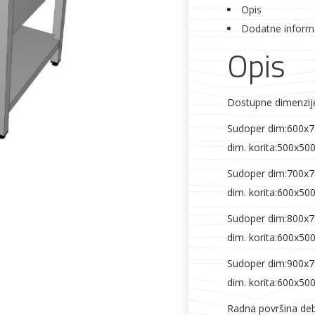
Opis
Dodatne inform
Opis
Alati i pribor
Vrt i okućnica
Zaštitna
Rasvjeta
odjeća
Dostupne dimenzij
Sudoper dim:600x
dim. korita:500x5
Sudoper dim:700x
Vrata i
Bijela tehnika
Metalna
Elektromaterija
dim. korita:600x5
dovratnici
galanterija
Sudoper dim:800x
dim. korita:600x5
Sudoper dim:900x
dim. korita:600x5
Radna površina de