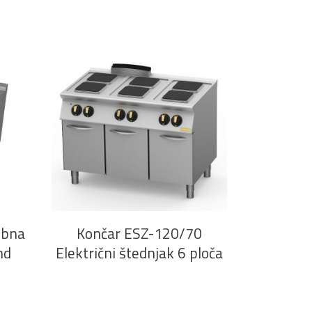
PROČITAJ VIŠE
ibna
Končar ESZ-120/70
nd
Električni štednjak 6 ploča