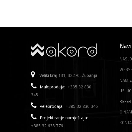
Navi
NASLO
WEBS
Veliki kraj 131, 32270, Županja
NAMJE
Maloprodaja:
+385 32 830
USLUG
345
REFER
Veleprodaja:
+385 32 830 346
O NA
Projektiranje namještaja:
KONTA
+385 32 638 776