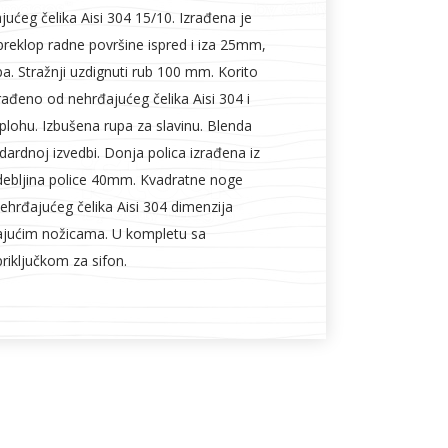
ućeg čelika Aisi 304 15/10. Izrađena je
preklop radne površine ispred i iza 25mm,
a. Stražnji uzdignuti rub 100 mm. Korito
rađeno od nehrđajućeg čelika Aisi 304 i
plohu. Izbušena rupa za slavinu. Blenda
ndardnoj izvedbi. Donja polica izrađena iz
debljina police 40mm. Kvadratne noge
ehrđajućeg čelika Aisi 304 dimenzija
ajućim nožicama. U kompletu sa
priključkom za sifon.