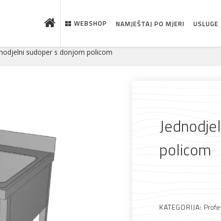
WEBSHOP
NAMJEŠTAJ PO MJERI
USLUGE
nodjelni sudoper s donjom policom
Jednodje
policom
 što je novo u ponudi
KATEGORIJA:
Profe