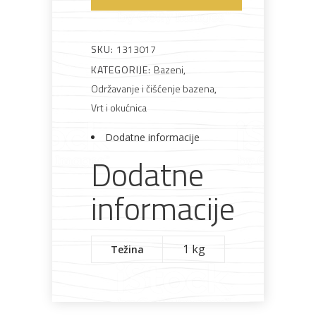
za
bazene
Bijela
Metalna
Elektromaterijal
Vijčana
Okovi
tehnika
galanterija
roba
za
količina
SKU:
1313017
namještaj
KATEGORIJE:
Bazeni
,
Održavanje i čišćenje bazena
,
Vrt i okućnica
Bicikli
Dodatne informacije
Dodatne
informacije
1 kg
Težina