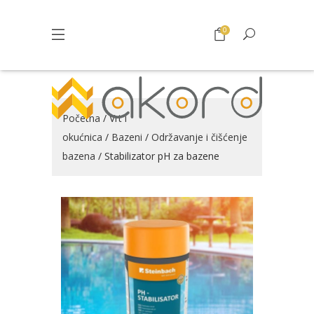
0
Početna
/
Vrt i
okućnica
/
Bazeni
/
Održavanje i čišćenje
bazena
/ Stabilizator pH za bazene