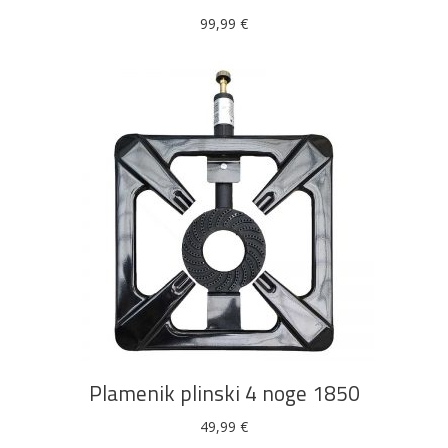
99,99
€
DODAJ U KOŠARICU
Plamenik plinski 4 noge 1850
49,99
€