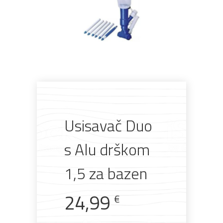
Pogledajte što je novo
Usisavač Duo
u ponudi
s Alu drškom
1,5 za bazen
AKCIJA!
Pločasti
Alati i
Vrt i
Zaštitna
24,99
materijali
pribor
okućnica
odjeća
€