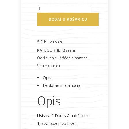
Usisavač
Duo
DODAJ U KOŠARICU
Rasvjeta
Boje i
Građevinski
Vodomaterijal
Vrata i
s
lakovi
materijali
dovratnici
Alu
drškom
SKU:
1216878
1,5
KATEGORIJE:
Bazeni
,
za
Održavanje i čišćenje bazena
,
bazen
Bijela
Metalna
Elektromaterijal
Vijčana
Okovi
Vrt i okućnica
tehnika
galanterija
roba
za
količina
namještaj
Opis
Dodatne informacije
Opis
Bicikli
Usisavač Duo s Alu drškom
1,5 za bazen za brzo i