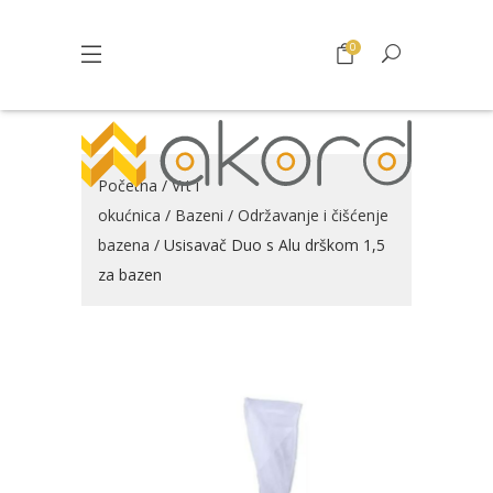
0
Početna
/
Vrt i
okućnica
/
Bazeni
/
Održavanje i čišćenje
bazena
/ Usisavač Duo s Alu drškom 1,5
za bazen