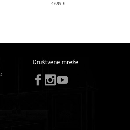
49,99
€
Društvene mreže
ZA