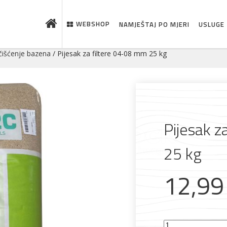
WEBSHOP
NAMJEŠTAJ PO MJERI
USLUGE
čišćenje bazena
/ Pijesak za filtere 04-08 mm 25 kg
Pijesak z
25 kg
 što je novo u ponudi
12,9
Pijesak