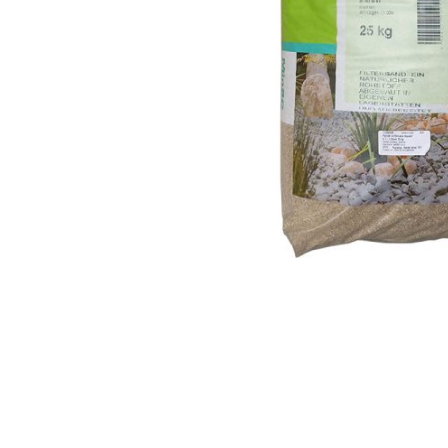
AKCIJA!
Pločasti
materijali
Građevinski
Vodomaterijal
materijali
Okovi za
Bicikli
namještaj