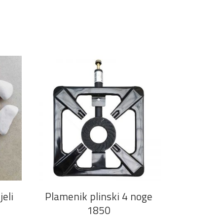
DODAJ U KOŠARICU
eli
Plamenik plinski 4 noge
1850