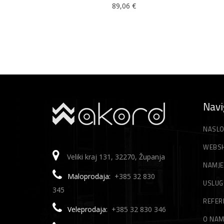
89,06
€
Navi
NASLO
WEBS
Veliki kraj 131, 32270, Županja
NAMJE
Maloprodaja:
+385 32 830
USLUG
345
REFER
Veleprodaja:
+385 32 830 346
O NA