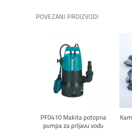
POVEZANI PROIZVODI
DODAJ U KOŠARICU
PF0410 Makita potopna
Kame
pumpa za prljavu vodu