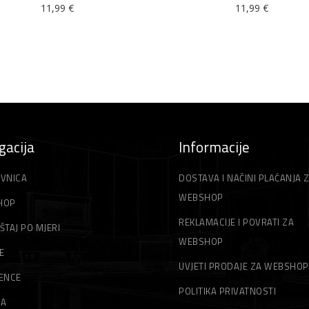
11,99
€
11,99
€
gacija
Informacije
VNICA
DOSTAVA I NAČINI PLAĆANJA 
WEBSHOP
HOP
REKLAMACIJE I POVRATI ZA
ŠTAJ PO MJERI
WEBSHOP
E
UVJETI PRODAJE ZA WEBSHOP
ENCE
POLITIKA PRIVATNOSTI
MA