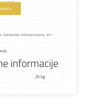
ŠARICU
Boje i lakovi
i
,
Održavanje i čišćenje bazena
,
Vrt i
l
Vijčana roba
acije
e informacije
25 kg