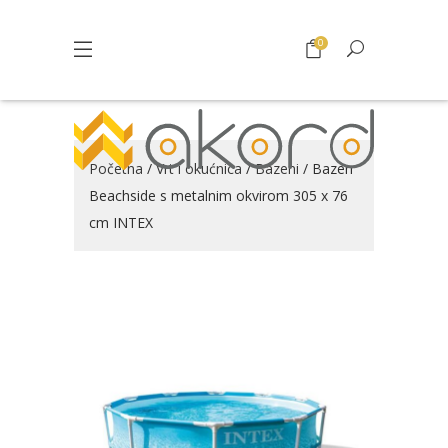
0
Početna
/
Vrt i okućnica
/
Bazeni
/ Bazen
Beachside s metalnim okvirom 305 x 76
cm INTEX