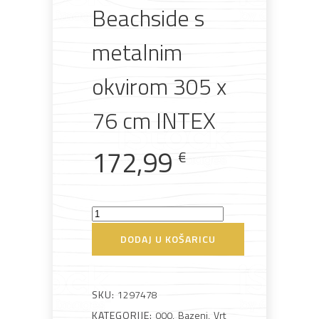
Beachside s
metalnim
okvirom 305 x
Bijela
Metalna
Elektromaterijal
Vijčana
Okovi
tehnika
galanterija
roba
za
76 cm INTEX
namještaj
172,99
€
Bicikli
Bazen
Beachside
DODAJ U KOŠARICU
s
metalnim
okvirom
SKU:
1297478
305
KATEGORIJE:
000
,
Bazeni
,
Vrt