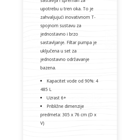
sastavlja i spreman za
upotrebu u tren oka. To je
zahvaljujući inovativnom T-
spojnom sustavu za
jednostavno i brzo
sastavljanje. Filtar pumpa je
uključena u set za
jednostavno održavanje
bazena.
Kapacitet vode od 90%: 4
485 L
Uzrast 6+
Približne dimenzije
predmeta: 305 x 76 cm (D x
V)