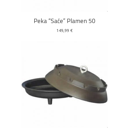
Peka “Saće” Plamen 50
149,99
€
DODAJ U KOŠARICU