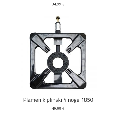
34,99
€
DODAJ U KOŠARICU
Plamenik plinski 4 noge 1850
49,99
€