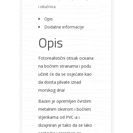
x
i okućnica
76
Opis
cm
Dodatne informacije
INTEX
Opis
količina
Fotorealistični otisak oceana
na bočnim stranama i podu
učinit će da se osjećate kao
da doista plivate iznad
morskog dna!
Bazen je opremljen čvrstim
metalnim okvirom i bočnim
stjenkama od PVC-a i
dizajniran je tako da se lako