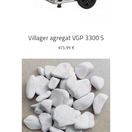
DODAJ U KOŠARICU
Villager agregat VGP 3300 S
415,99
€
DODAJ U KOŠARICU