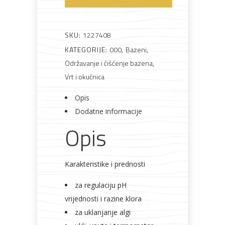
za
bazene
Bijela
Metalna
Elektromaterijal
Vijčana
Okovi
količina
SKU:
1227408
tehnika
galanterija
roba
za
namještaj
KATEGORIJE:
000
,
Bazeni
,
Održavanje i čišćenje bazena
,
Vrt i okućnica
Opis
Bicikli
Dodatne informacije
Opis
Karakteristike i prednosti
za regulaciju pH
vrijednosti i razine klora
za uklanjanje algi