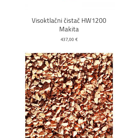
Visoktlačni čistač HW1200
Makita
437,00
€
DODAJ U KOŠARICU