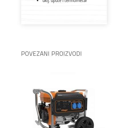
uklj. upute i termometar
POVEZANI PROIZVODI