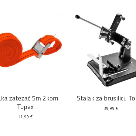
DODAJ U KOŠARICU
DODAJ U KOŠARICU
aka zatezač 5m 2kom
Stalak za brusilicu T
Topex
39,99
€
11,99
€