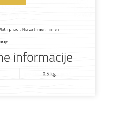
Boje i lakovi
Alati i pribor
,
Niti za trimer
,
Trimeri
acije
e informacije
l
Vijčana roba
0,5 kg