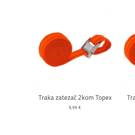
DODAJ U KOŠARICU
Traka zatezač 2kom Topex
Tr
9,99
€