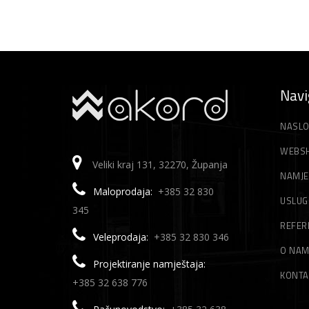
Navi
NASLO
WEBS
Veliki kraj 131, 32270, Županja
NAMJE
Maloprodaja:
+385 32 830
USLUG
345
REFER
Veleprodaja:
+385 32 830 346
O NA
Projektiranje namještaja:
KONTA
+385 32 638 776