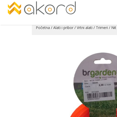
Početna
/
Alati i pribor
/
Vrtni alati
/
Trimeri
/ Nit
Pogledajte