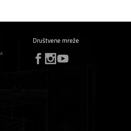
Društvene mreže
ZA
A