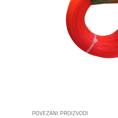
AKCIJA!
Pločasti
materijali
Građevinski
Vodomaterijal
materijali
Okovi za
Bicikli
namještaj
POVEZANI PROIZVODI