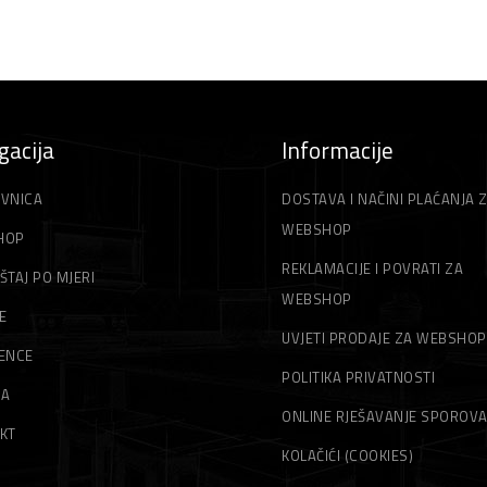
gacija
Informacije
VNICA
DOSTAVA I NAČINI PLAĆANJA 
WEBSHOP
HOP
REKLAMACIJE I POVRATI ZA
ŠTAJ PO MJERI
WEBSHOP
E
UVJETI PRODAJE ZA WEBSHOP
ENCE
POLITIKA PRIVATNOSTI
MA
ONLINE RJEŠAVANJE SPOROV
KT
KOLAČIĆI (COOKIES)