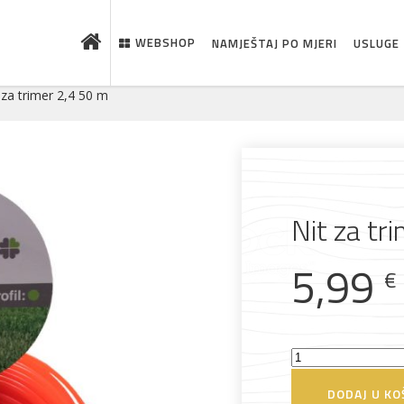
WEBSHOP
NAMJEŠTAJ PO MJERI
USLUGE
 za trimer 2,4 50 m
Nit za tr
5,99
€
 što je novo u ponudi
Nit
za
DODAJ U KO