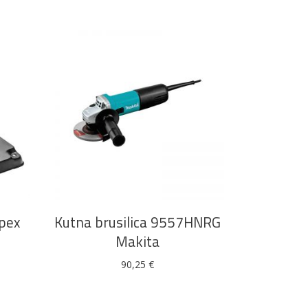
DODAJ U KOŠARICU
opex
Kutna brusilica 9557HNRG
Makita
90,25
€