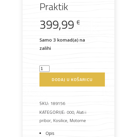
Praktik
AKCIJA!
Pločasti
Alati i
Vrt i
Zaštitna
materijali
pribor
okućnica
odjeća
399,99
€
Samo 3 komad(a) na
zalihi
Rasvjeta
Boje i
Građevinski
Vodomaterijal
Vrata i
lakovi
materijali
dovratnici
Kosilica
motorna
DODAJ U KOŠARICU
PG65411
Praktik
Bijela
Metalna
Elektromaterijal
Vijčana
Okovi
tehnika
galanterija
roba
za
količina
SKU:
189156
namještaj
KATEGORIJE:
000
,
Alati i
pribor
,
Kosilice
,
Motorne
Opis