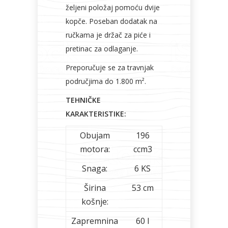
željeni položaj pomoću dvije
kopče. Poseban dodatak na
ručkama je držač za piće i
pretinac za odlaganje.
Preporučuje se za travnjak
područjima do 1.800 m².
TEHNIČKE
KARAKTERISTIKE:
Obujam
196
motora:
ccm3
Snaga:
6 KS
Širina
53 cm
košnje:
Zapremnina
60 l