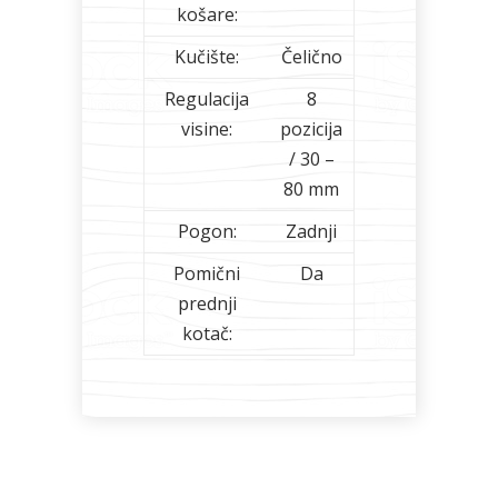
košare:
Kučište:
Čelično
Regulacija
8
visine:
pozicija
/ 30 –
80 mm
Pogon:
Zadnji
Pomični
Da
prednji
kotač: