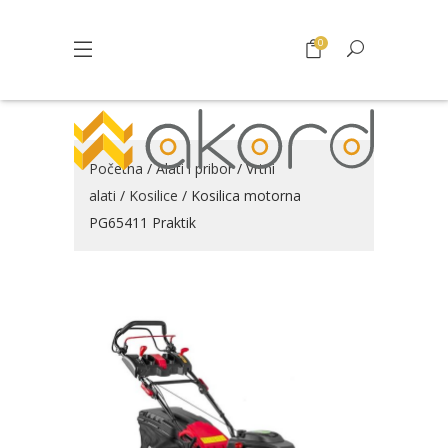
0
Početna
/
Alati i pribor
/
Vrtni
alati
/
Kosilice
/ Kosilica motorna
PG65411 Praktik