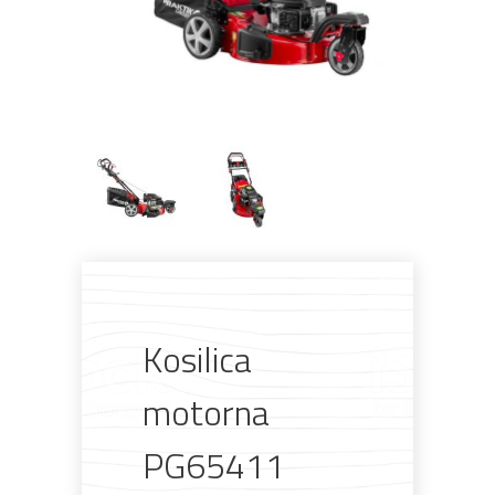
Kosilica
Pogledajte što je novo
u ponudi
motorna
PG65411