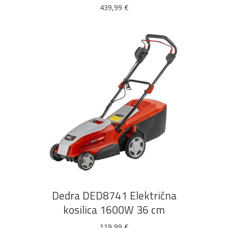
439,99
€
DODAJ U KOŠARICU
Dedra DED8741 Električna
kosilica 1600W 36 cm
119,99
€