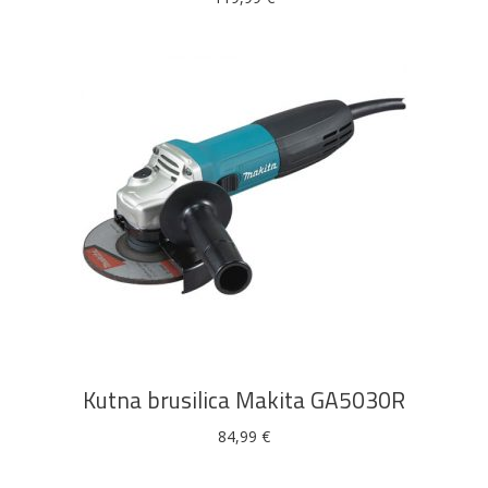
DODAJ U KOŠARICU
Kutna brusilica Makita GA5030R
84,99
€