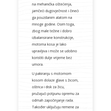
na mehanička oštećenja,
jamčeći dugovječnost i čineći
ga pouzdanim alatom na
mnoge godine. Osim toga,
zbog male težine i dobro
izbalansirane konstrukcije,
motorna kosa je lako
upravljiva i može se udobno
koristiti dulje vrijeme bez
umora.
U pakiranju s motornom
kosom dolaze glave s žicom,
oštrica i disk za žicu,
pružajući potpunu opremu za
odmah započinjanje rada.
Također uključuju remene za