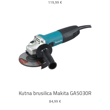
119,99
€
DODAJ U KOŠARICU
Kutna brusilica Makita GA5030R
84,99
€