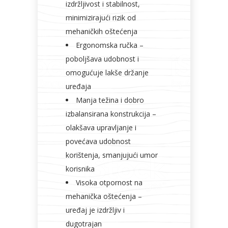
izdržljivost i stabilnost,
minimizirajući rizik od
mehaničkih oštećenja
Ergonomska ručka –
poboljšava udobnost i
omogućuje lakše držanje
uređaja
Manja težina i dobro
izbalansirana konstrukcija –
olakšava upravljanje i
povećava udobnost
korištenja, smanjujući umor
korisnika
Visoka otpornost na
mehanička oštećenja –
uređaj je izdržljiv i
dugotrajan