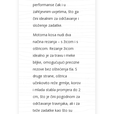
performanse čak i u
zahtjevnim uvjetima, što ga
čini idealnim za održavanje i
složenije zadatke.
Motorna kosa nudi dva
načina rezanja – s žicom i s
oštricom. Rezanje žicom
idealno je za travu i meke
biljke, omogućujući precizne
rezove bez oštećenja tla. S
druge strane, oštrica
učinkovito reže grmlje, korov
i mlada stabla promjera do 2
cm, što je čini pogodnom za
održavanje travnjaka, ali i za
teže zadatke kao što su