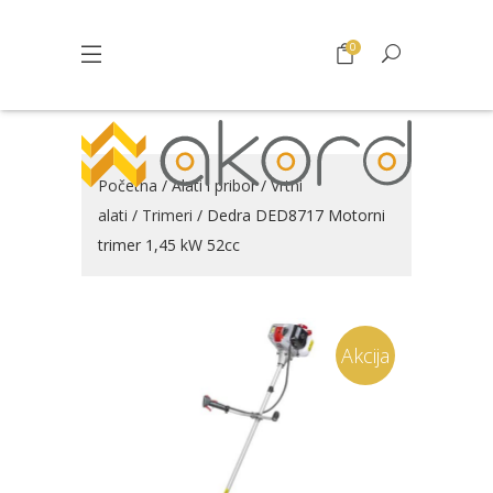
0
Početna
/
Alati i pribor
/
Vrtni
alati
/
Trimeri
/ Dedra DED8717 Motorni
trimer 1,45 kW 52cc
Akcija