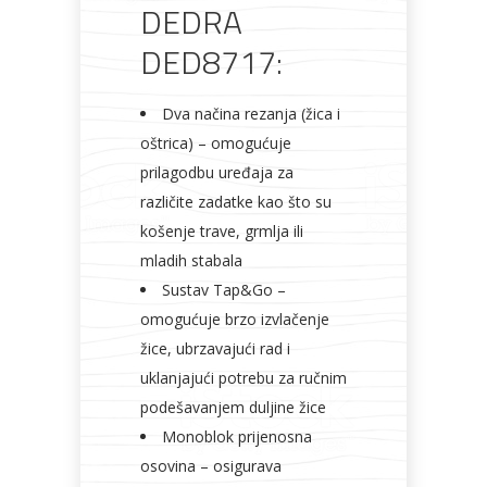
DEDRA
DED8717:
Dva načina rezanja (žica i
oštrica) – omogućuje
prilagodbu uređaja za
različite zadatke kao što su
košenje trave, grmlja ili
mladih stabala
Sustav Tap&Go –
omogućuje brzo izvlačenje
žice, ubrzavajući rad i
uklanjajući potrebu za ručnim
podešavanjem duljine žice
Monoblok prijenosna
osovina – osigurava