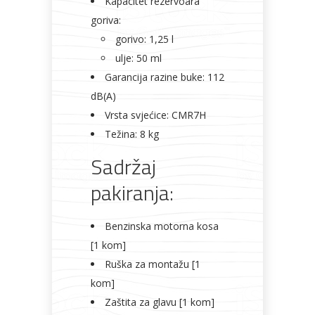
Kapacitet rezervoara
goriva:
gorivo: 1,25 l
ulje: 50 ml
Garancija razine buke: 112
dB(A)
Vrsta svjećice: CMR7H
Težina: 8 kg
Sadržaj
pakiranja:
Benzinska motorna kosa
[1 kom]
Ruška za montažu [1
kom]
Zaštita za glavu [1 kom]