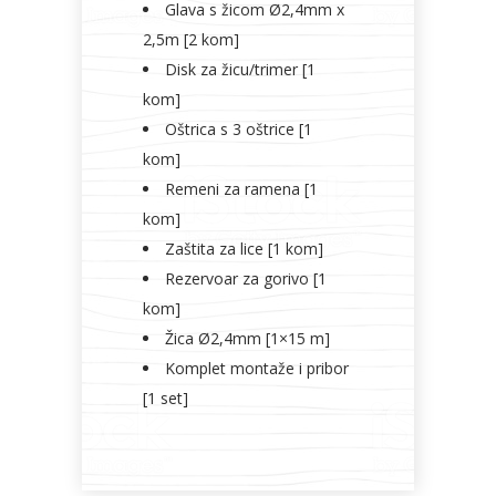
Glava s žicom Ø2,4mm x
2,5m [2 kom]
Disk za žicu/trimer [1
kom]
Oštrica s 3 oštrice [1
kom]
Remeni za ramena [1
kom]
Zaštita za lice [1 kom]
Rezervoar za gorivo [1
kom]
Žica Ø2,4mm [1×15 m]
Komplet montaže i pribor
[1 set]