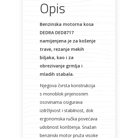
Opis
Benzinska motorna kosa
Bijela
Metalna
Elektromaterijal
Vijčana
Okovi
tehnika
galanterija
roba
za
DEDRA DED8717
namještaj
namijenjena je za košenje
trave, rezanje mekih
biljaka, kao i za
obrezivanje grmlja i
Bicikli
mladih stabala.
Njegova čvrsta konstrukcija
s monoblok prijenosnim
osovinama osigurava
izdržljivost i stabilnost, dok
ergonomska ručka povećava
udobnost korištenja. Snažan
benzinski motor pruža visoke