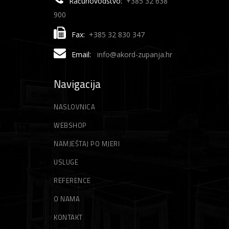
Računovodstvo:
+385 32 638
900
Fax:
+385 32 830 347
Email:
info@akord-zupanja.hr
Navigacija
NASLOVNICA
WEBSHOP
NAMJEŠTAJ PO MJERI
USLUGE
REFERENCE
O NAMA
KONTAKT